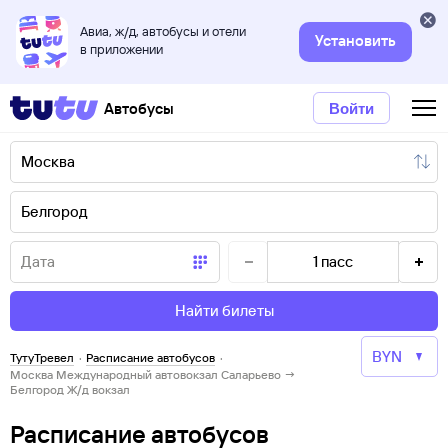
Авиа, ж/д, автобусы и отели
Установить
в приложении
Автобусы
Войти
1
пасс
Найти билеты
ТутуТревел
·
Расписание автобусов
·
Москва Международный автовокзал Саларьево →
Белгород Ж/д вокзал
Расписание автобусов