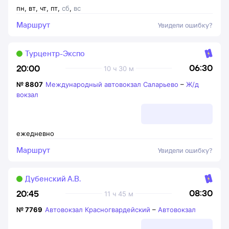
пн
,
вт
,
чт
,
пт
,
сб
,
вс
Маршрут
Увидели ошибку?
Турцентр-Экспо
06:30
20:00
10 ч 30 м
№
8807
Международный автовокзал Саларьево
–
Ж/д
вокзал
ежедневно
Маршрут
Увидели ошибку?
Дубенский А.В.
08:30
20:45
11 ч 45 м
№
7769
Автовокзал Красногвардейский
–
Автовокзал