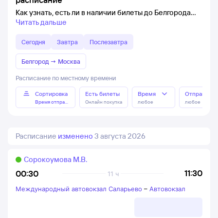
Как узнать, есть ли в наличии билеты до Белгорода
Читать дальше
Сегодня
Завтра
Послезавтра
Белгород
→
Москва
Расписание по местному времени
Сортировка
Есть билеты
Время
Отправлен
Время отправления
Онлайн покупка
любое
любое
Расписание
изменено
3 августа 2026
Сорокоумова М.В.
11:30
00:30
11 ч
Международный автовокзал Саларьево
–
Автовокзал