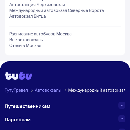
Автостанция Черкизовская
Международный автовокзал Северные Ворота
Автовокзал Битца
Расписание автобусов
Москва
Все автовокзалы
Отели в
Москве
ТутуТревел
Автовокзалы
Международный автовокзал С
Путешественникам
Партнёрам