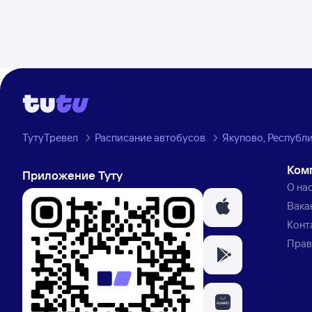
ТутуТревел
Расписание автобусов
Якупово, Республ
Ком
Приложение Туту
О на
Вака
Конт
Прав