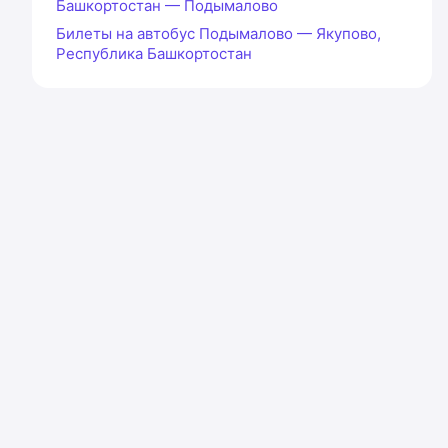
Башкортостан — Подымалово
Билеты на автобус Подымалово — Якупово,
Республика Башкортостан