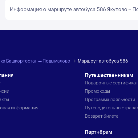
Информация о маршруте автобуса 586 Якупово – 
ика Башкортостан — Подымалово
Маршрут автобуса 586
пания
Путешественникам
с
Подарочные сертифика
нсии
Промокоды
акты
Программа лояльности
овая информация
Путеводитель по страна
Возврат билета
Партнёрам