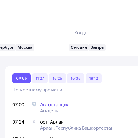
Когда
тербург
Москва
Сегодня
Завтра
09:56
11:27
15:26
15:35
18:12
По местному времени
07:00
Автостанция
Агидель
07:24
ост. Арлан
Арлан, Республика Башкортостан