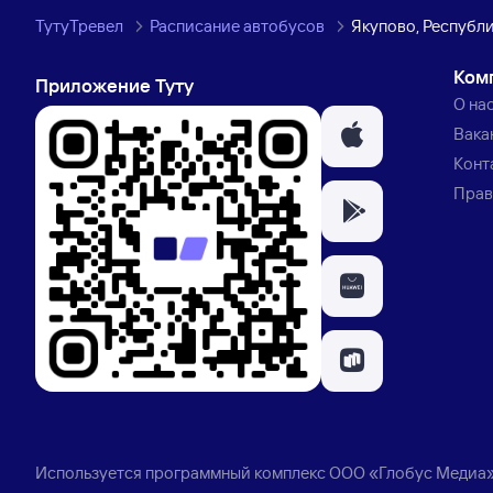
ТутуТревел
Расписание автобусов
Якупово, Республ
Ком
Приложение Туту
О на
Вака
Конт
Прав
Используется программный комплекс
ООО «Глобус Медиа