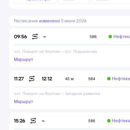
Расписание
изменено
5 июня 2026
–
09:56
Нефтек
586
ост. Поворот на Якупово
–
ост. Подымалово
Маршрут
12:12
11:27
Нефтека
45 м
584
ост. Поворот на Якупово
–
Западная развилка
Маршрут
–
15:26
Нефтека
586