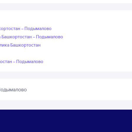
шкортостан – Подымалово
а Башкортостан – Подымалово
блика Башкортостан
тостан – Подымалово
 Подымалово