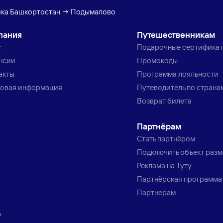
ика Башкортостан → Подымалово
пания
Путешественникам
с
Подарочные сертифика
нсии
Промокоды
акты
Программа лояльности
овая информация
Путеводитель по страна
Возврат билета
Партнёрам
Стать партнёром
Подключить объект раз
Реклама на Туту
Партнёрская программа
Партнерам
»