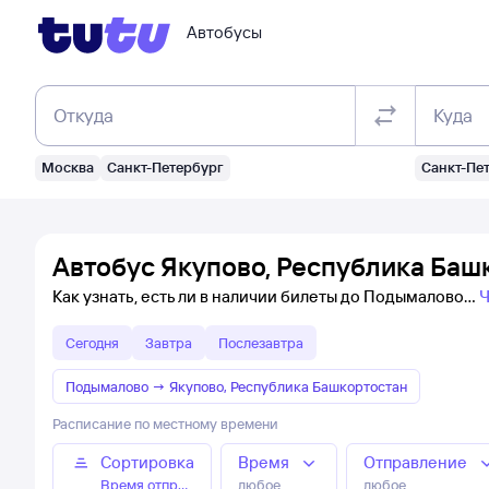
Автобусы
Откуда
Куда
Москва
Санкт-Петербург
Санкт-Пе
Автобус Якупово, Республика Баш
Как узнать, есть ли в наличии билеты до Подымалово
Ч
Сегодня
Завтра
Послезавтра
Подымалово
→
Якупово, Республика Башкортостан
Расписание по местному времени
Сортировка
Время
Отправление
Время отправления
любое
любое