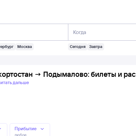
Когда
тербург
Москва
Сегодня
Завтра
кортостан → Подымалово: билеты и ра
итать дальше
Прибытие
любое