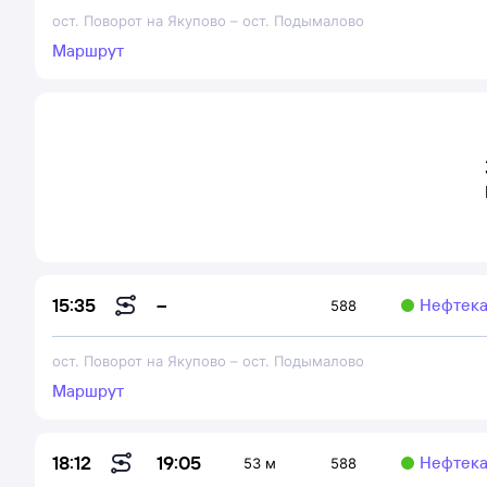
ост. Поворот на Якупово
–
ост. Подымалово
Маршрут
–
15:35
Нефтека
588
ост. Поворот на Якупово
–
ост. Подымалово
Маршрут
19:05
18:12
Нефтека
53 м
588