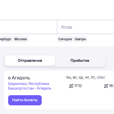
Когда
тербург
Москва
Сегодня
Завтра
Отправление
Прибытие
в Агидель
пн
,
вт
,
ср
,
чт
,
пт
,
сб
вс
Шарипово, Республика
17:12
18
Башкортостан - Агидель
Найти билеты