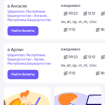
в Ангасяк
ежедневно
Шарипово, Республика
09:22
12:12
Башкортостан - Ангасяк,
Республика Башкортостан
пн
,
вт
,
ср
,
чт
,
пт
,
сб
вс
17:12
18
Найти билеты
в Арлан
ежедневно
Шарипово, Республика
09:22
12:12
Башкортостан - Арлан,
Республика Башкортостан
пн
,
вт
,
ср
,
чт
,
пт
,
сб
вс
17:12
18
Найти билеты