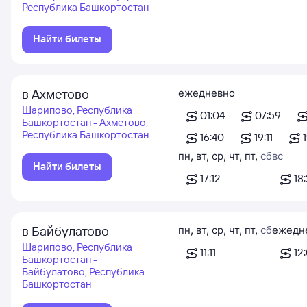
Республика Башкортостан
Найти билеты
в Ахметово
ежедневно
Шарипово, Республика
01:04
07:59
Башкортостан - Ахметово,
Республика Башкортостан
16:40
19:11
пн
,
вт
,
ср
,
чт
,
пт
,
сб
вс
Найти билеты
17:12
18
в Байбулатово
пн
,
вт
,
ср
,
чт
,
пт
,
сб
ежедн
Шарипово, Республика
11:11
12
Башкортостан -
Байбулатово, Республика
Башкортостан