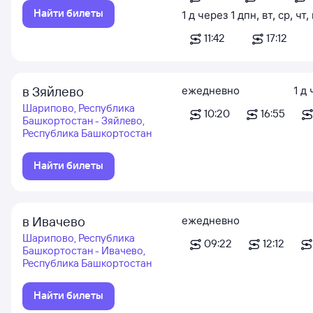
Найти билеты
1
д
через
1
д
пн
,
вт
,
ср
,
чт
,
11:42
17:12
в Зяйлево
ежедневно
1
д
Шарипово, Республика
10:20
16:55
Башкортостан - Зяйлево,
Республика Башкортостан
Найти билеты
в Ивачево
ежедневно
Шарипово, Республика
09:22
12:12
Башкортостан - Ивачево,
Республика Башкортостан
Найти билеты