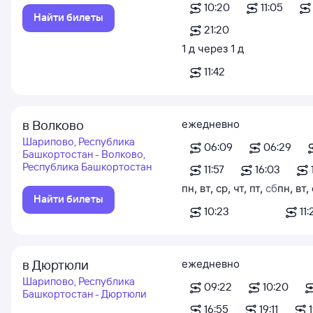
10:20
11:05
Найти билеты
21:20
1
д
через
1
д
11:42
в Волково
ежедневно
Шарипово, Республика
06:09
06:29
Башкортостан - Волково,
Республика Башкортостан
11:57
16:03
пн
,
вт
,
ср
,
чт
,
пт
,
сб
пн
,
вт
,
Найти билеты
10:23
11:
в Дюртюли
ежедневно
Шарипово, Республика
09:22
10:20
Башкортостан - Дюртюли
16:55
19:11