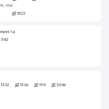
пт
,
сб
вс
18:22
через
1
д
11:42
13:32
15:36
19:11
20:46