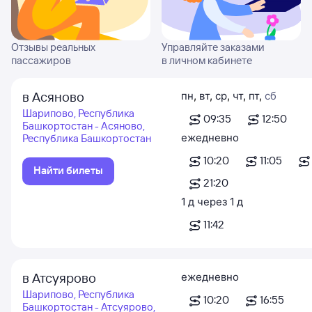
Отзывы реальных
Управляйте заказами
пассажиров
в личном кабинете
в Асяново
пн
,
вт
,
ср
,
чт
,
пт
,
сб
Шарипово, Республика
09:35
12:50
Башкортостан - Асяново,
ежедневно
Республика Башкортостан
10:20
11:05
Найти билеты
21:20
1
д
через
1
д
11:42
в Атсуярово
ежедневно
Шарипово, Республика
10:20
16:55
Башкортостан - Атсуярово,