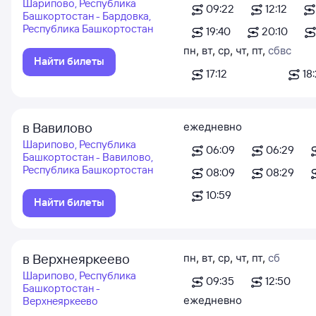
Шарипово, Республика
09:22
12:12
Башкортостан - Бардовка,
Республика Башкортостан
19:40
20:10
пн
,
вт
,
ср
,
чт
,
пт
,
сб
вс
Найти билеты
17:12
18
в Вавилово
ежедневно
Шарипово, Республика
06:09
06:29
Башкортостан - Вавилово,
Республика Башкортостан
08:09
08:29
10:59
Найти билеты
в Верхнеяркеево
пн
,
вт
,
ср
,
чт
,
пт
,
сб
Шарипово, Республика
09:35
12:50
Башкортостан -
ежедневно
Верхнеяркеево