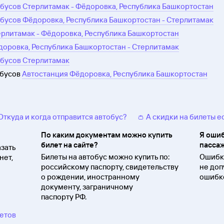
бусов Стерлитамак - Фёдоровка, Республика Башкортостан
бусов Фёдоровка, Республика Башкортостан - Стерлитамак
ерлитамак - Фёдоровка, Республика Башкортостан
доровка, Республика Башкортостан - Стерлитамак
обусов Стерлитамак
обусов
Автостанция Фёдоровка, Республика Башкортостан
 Откуда и когда отправится автобус?
👛 А скидки на билеты е
По каким документам можно купить
Я ошиб
билет на сайте?
пассаж
зать
Билеты на автобус можно купить по:
Ошибки
нет,
российскому паспорту, свидетельству
не доп
о
рождении, иностранному
ошибко
документу, заграничному
паспорту
РФ.
ветов