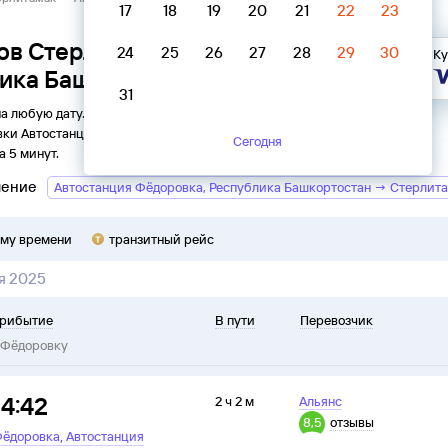
17
18
19
20
21
22
23
ов Стерлитамак → Автостанция
24
25
26
27
28
29
30
Ку
ика Башкортостан
31
на любую дату. Вы можете узнать точное расписание
вки
Автостанция
в
Фёдоровку
на
2026
год, выбрать
Сегодня
а 5 минут.
ление
Автостанция Фёдоровка, Республика Башкортостан → Стерлит
ому времени
транзитный рейс
ря 2025
рибытие
В пути
Перевозчик
Фёдоровку
14:42
2 ч 2 м
Альянс
8,5
отзывы
,
ёдоровка
Автостанция