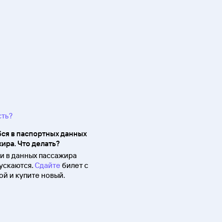
сть?
ся в паспортных данных
ира. Что делать?
 в данных пассажира
ускаются.
Сдайте
билет с
й и купите новый.