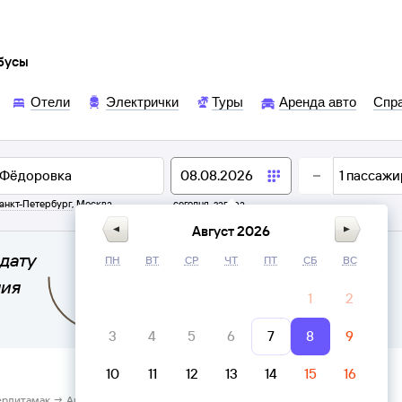
обусы
Отели
Электрички
Туры
Аренда авто
Спр
1
пассажи
анкт-Петербург
,
Москва
сегодня,
завтра
Август 2026
дату
ПН
ВТ
СР
ЧТ
ПТ
СБ
ВС
ния
1
2
3
4
5
6
7
8
9
10
11
12
13
14
15
16
ерлитамак → Автостанция Фёдоровка, Республика Башкортостан