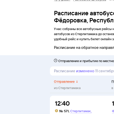
Расписание автобус
Фёдоровка, Республ
У нас собраны все автобусные рейсы 
автобусов из
Стерлитамака
до
остано
удобный рейс и купить билет онлайн з
Расписание на обратное направ
Отправление и прибытие по местн
Расписание
изменено
11 сентяб
Отправление
↓
П
из
Стерлитамака
в
12:40
,
№
571
,
Стерлитамак
Ф