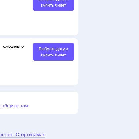
купить билет
ежедневно
Выбрать дату и
купить билет
ообщите нам
остан - Стерлитамак