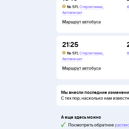
,
№
571
,
Стерлитамак
Ф
Автовокзал
Маршрут автобуса
21:25
,
№
571
,
Стерлитамак
Ф
Автовокзал
Маршрут автобуса
Мы внесли последние изменения
С тех пор, насколько нам извест
А еще здесь можно
Посмотреть обратное
распис