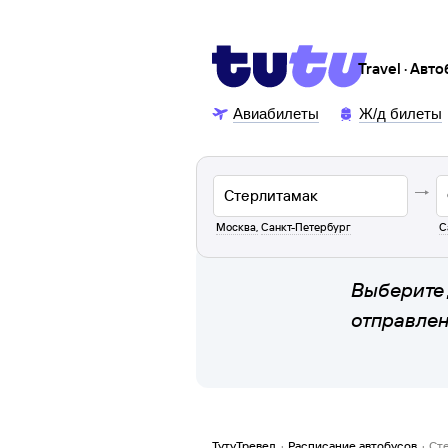
Travel · Авт
Авиабилеты
Ж/д билеты
Москва
,
Санкт-Петербург
С
Выберите 
отправле
ТутуТревел
·
Расписание автобусов
·
Ст