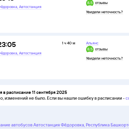
8,5
отзывы
,
ёдоровка
Автостанция
Увидели неточность?
23:05
1 ч 40 м
Альянс
8,5
отзывы
,
ёдоровка
Автостанция
Увидели неточность?
 в расписание 11 сентября 2025
но, изменений не было.
Если вы нашли ошибку в расписании -
с
ание автобусов Автостанция Фёдоровка, Республика Башкорт