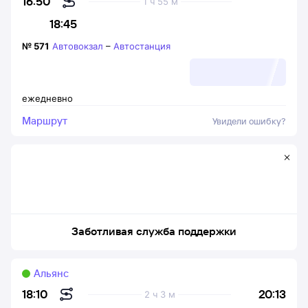
16:50
1 ч 55 м
18:45
№
571
Автовокзал
–
Автостанция
ежедневно
Маршрут
Увидели ошибку?
Заботливая служба поддержки
Альянс
20:13
18:10
2 ч 3 м