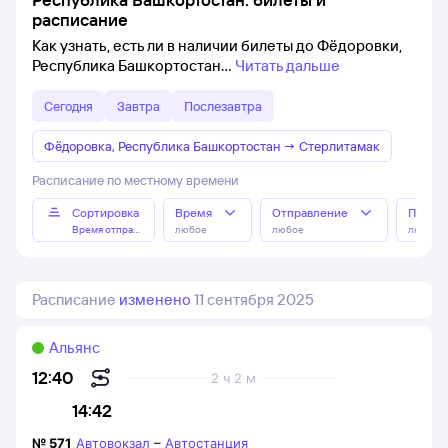
расписание
Как узнать, есть ли в наличии билеты до Фёдоровки,
Республика Башкортостан
Читать дальше
Сегодня
Завтра
Послезавтра
Фёдоровка, Республика Башкортостан
→
Стерлитамак
Расписание по местному времени
Сортировка
Время
Отправление
Прибы
Время отправления
любое
любое
любое
Расписание
изменено
11 сентября 2025
Альянс
12:40
2 ч 2 м
14:42
№
571
Автовокзал
–
Автостанция