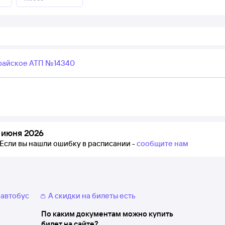
райское АТП №14340
 июня 2026
Если вы нашли ошибку в расписании -
сообщите нам
 автобус
👛 А скидки на билеты есть
По каким документам можно купить
билет на сайте?