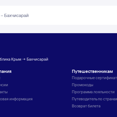
 – Бахчисарай
ублика Крым → Бахчисарай
пания
Путешественникам
с
Подарочные сертифика
нсии
Промокоды
акты
Программа лояльности
овая информация
Путеводитель по страна
Возврат билета