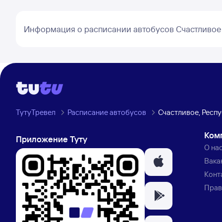
Информация о расписании автобусов Счастливое
ТутуТревел
Расписание автобусов
Счастливое, Респ
Ком
Приложение Туту
О на
Вака
Конт
Прав