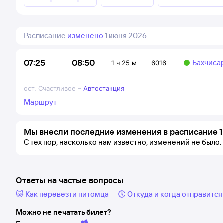
Расписание
изменено
1 июня 2026
08:50
07:25
Бахчиса
1 ч 25 м
6016
ост. Счастливое
–
Автостанция
Маршрут
Мы внесли последние изменения в расписание 1
С тех пор, насколько нам известно, изменений не было.
Ответы на частые вопросы
🐱 Как перевезти питомца
🕔 Откуда и когда отправится
Можно не печатать билет?