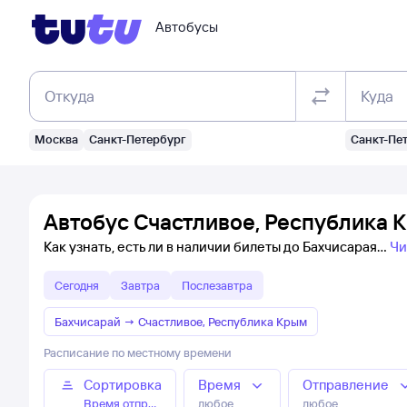
Автобусы
Откуда
Куда
Москва
Санкт-Петербург
Санкт-Пе
Автобус Счастливое, Республика 
Как узнать, есть ли в наличии билеты до Бахчисарая
Чи
Сегодня
Завтра
Послезавтра
Бахчисарай
→
Счастливое, Республика Крым
Расписание по местному времени
Сортировка
Время
Отправление
Время отправления
любое
любое