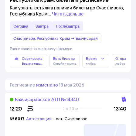
Как узнать, есть ли в наличии билеты до Счастливого,
Республика Крым
Читать дальше
Сегодня
Завтра
Послезавтра
Счастливое, Республика Крым
→
Бахчисарай
Расписание по местному времени
Сортировка
Есть билеты
Время
Отправлен
Время отправления
Онлайн покупка
любое
любое
Расписание
изменено
18 мая 2026
Бахчисарайское АТП №14340
13:40
12:20
1 ч 20 м
№
6017
Автостанция
–
ост. Счастливое