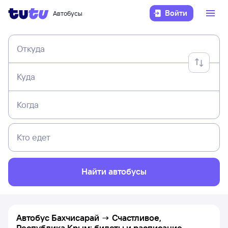
Войти
Автобусы
Откуда
Куда
Когда
Кто едет
Найти автобусы
Автобус Бахчисарай → Счастливое,
Республика Крым: билеты и расписание