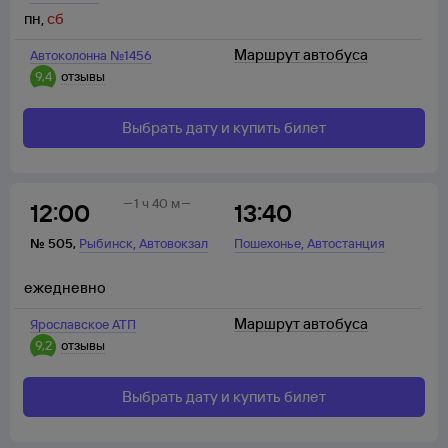
пн
,
сб
Маршрут автобуса
Автоколонна №1456
9,4
отзывы
Выбрать дату и купить билет
1 ч 40 м
12:00
13:40
,
,
№
505
,
Рыбинск
Автовокзал
Пошехонье
Автостанция
ежедневно
Маршрут автобуса
Ярославское АТП
9,2
отзывы
Выбрать дату и купить билет