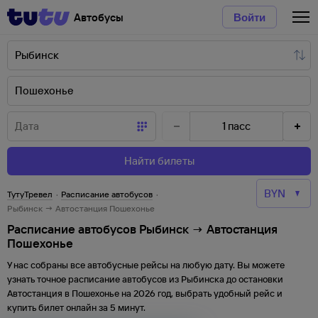
Автобусы
Войти
1
пасс
Найти билеты
ТутуТревел
·
Расписание автобусов
·
Рыбинск → Автостанция Пошехонье
Расписание автобусов Рыбинск → Автостанция
Пошехонье
У нас собраны все автобусные рейсы на любую дату. Вы можете
узнать точное расписание автобусов из
Рыбинска
до
остановки
Автостанция
в
Пошехонье
на
2026
год, выбрать удобный рейс и
купить билет онлайн за 5 минут.