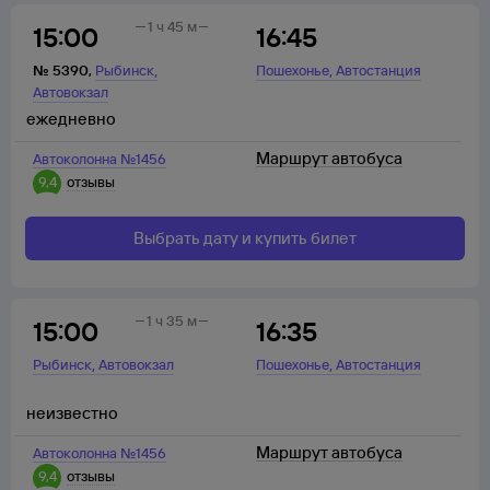
1 ч 45 м
15:00
16:45
,
,
№
5390
,
Рыбинск
Пошехонье
Автостанция
Автовокзал
ежедневно
Маршрут автобуса
Автоколонна №1456
9,4
отзывы
Выбрать дату и купить билет
1 ч 35 м
15:00
16:35
,
,
Рыбинск
Автовокзал
Пошехонье
Автостанция
неизвестно
Маршрут автобуса
Автоколонна №1456
9,4
отзывы