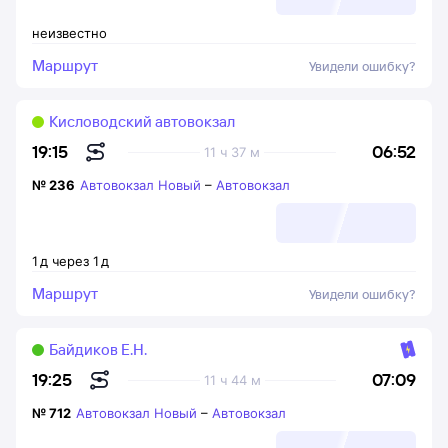
неизвестно
Маршрут
Увидели ошибку?
Кисловодский автовокзал
06:52
19:15
11 ч 37 м
№
236
Автовокзал Новый
–
Автовокзал
1
д
через
1
д
Маршрут
Увидели ошибку?
Байдиков Е.Н.
07:09
19:25
11 ч 44 м
№
712
Автовокзал Новый
–
Автовокзал