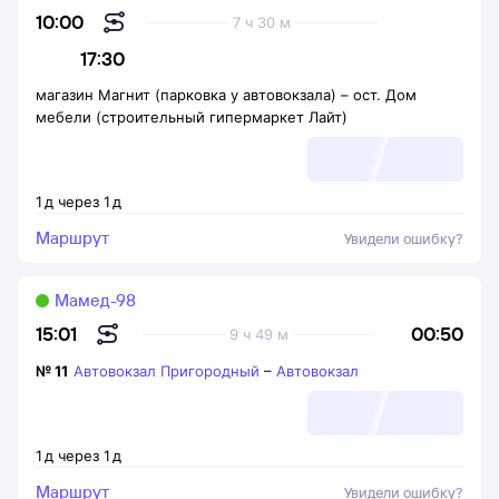
10:00
7 ч 30 м
17:30
магазин Магнит (парковка у автовокзала)
–
ост. Дом
мебели (строительный гипермаркет Лайт)
1
д
через
1
д
Маршрут
Увидели ошибку?
Мамед-98
00:50
15:01
9 ч 49 м
№
11
Автовокзал Пригородный
–
Автовокзал
1
д
через
1
д
Маршрут
Увидели ошибку?