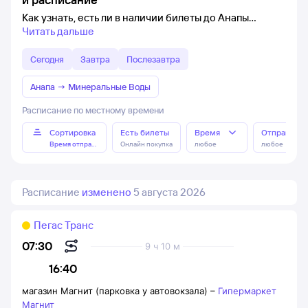
Как узнать, есть ли в наличии билеты до Анапы
Читать дальше
Сегодня
Завтра
Послезавтра
Анапа
→
Минеральные Воды
Расписание по местному времени
Сортировка
Есть билеты
Время
Отправлен
Время отправления
Онлайн покупка
любое
любое
Расписание
изменено
5 августа 2026
Пегас Транс
07:30
9 ч 10 м
16:40
магазин Магнит (парковка у автовокзала)
–
Гипермаркет
Магнит