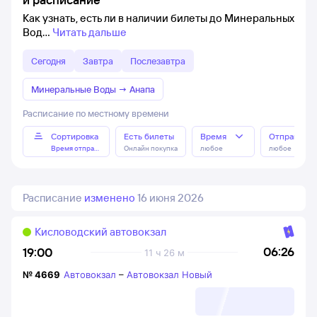
Как узнать, есть ли в наличии билеты до Минеральных
Вод
Читать дальше
Сегодня
Завтра
Послезавтра
Минеральные Воды
→
Анапа
Расписание по местному времени
Сортировка
Есть билеты
Время
Отправлен
Время отправления
Онлайн покупка
любое
любое
Расписание
изменено
16 июня 2026
Кисловодский автовокзал
06:26
19:00
11 ч 26 м
№
4669
Автовокзал
–
Автовокзал Новый