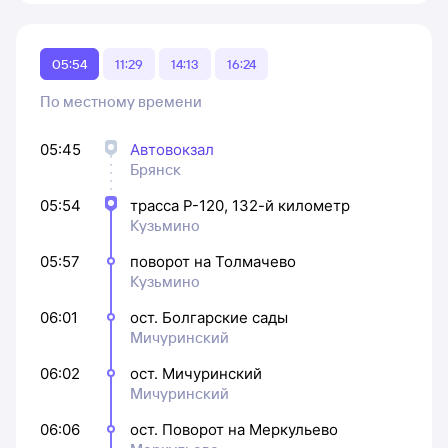
05:54
11:29
14:13
16:24
По местному времени
05:45
Автовокзал
Брянск
05:54
трасса Р-120, 132-й километр
Кузьмино
05:57
поворот на Толмачево
Кузьмино
06:01
ост. Болгарские сады
Мичуринский
06:02
ост. Мичуринский
Мичуринский
06:06
ост. Поворот на Меркульево