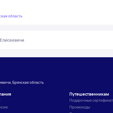
ская область
 Елисеевичи
евичи, Брянская область
пания
Путешественникам
с
Подарочные сертифика
нсии
Промокоды