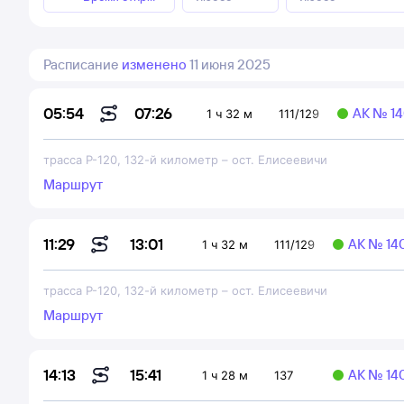
Расписание
изменено
11 июня 2025
07:26
05:54
АК № 1
1 ч 32 м
111/129
трасса Р-120, 132-й километр
–
ост. Елисеевичи
Маршрут
13:01
11:29
АК № 14
1 ч 32 м
111/129
трасса Р-120, 132-й километр
–
ост. Елисеевичи
Маршрут
15:41
14:13
АК № 14
1 ч 28 м
137