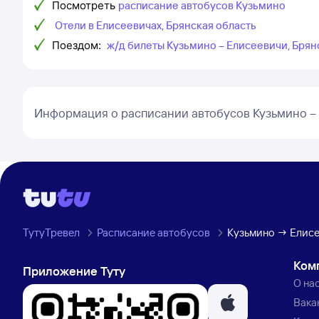
Посмотреть
расписание автобусов Кузьмино
Отели в Елисеевичах, Брянская область
Поездом:
ж/д билеты Кузьмино – Елисеевичи, Брян
Информация о расписании автобусов Кузьмино –
ТутуТревел
Расписание автобусов
Кузьмино → Елисе
Ком
Приложение Туту
О на
Вака