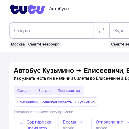
Автобусы
Откуда
Куда
Москва
Санкт-Петербург
Санкт-Пе
Автобус Кузьмино → Елисеевичи, Б
Как узнать, есть ли в наличии билеты до Елисеевичей, 
Сегодня
Завтра
Послезавтра
Елисеевичи, Брянская область
→
Кузьмино
Расписание по местному времени
Сортировка
Время
Отправление
Время отправления
любое
любое