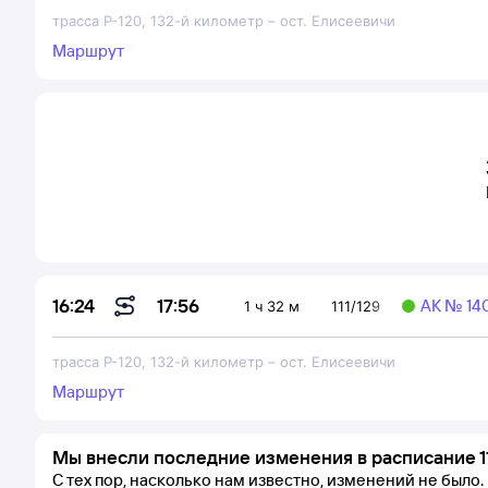
трасса Р-120, 132-й километр
–
ост. Елисеевичи
Маршрут
17:56
16:24
АК № 14
1 ч 32 м
111/129
трасса Р-120, 132-й километр
–
ост. Елисеевичи
Маршрут
Мы внесли последние изменения в расписание 1
С тех пор, насколько нам известно, изменений не было.