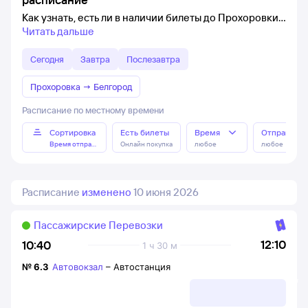
Как узнать, есть ли в наличии билеты до Прохоровки
Читать дальше
Сегодня
Завтра
Послезавтра
Прохоровка
→
Белгород
Расписание по местному времени
Сортировка
Есть билеты
Время
Отправлен
Время отправления
Онлайн покупка
любое
любое
Расписание
изменено
10 июня 2026
Пассажирские Перевозки
12:10
10:40
1 ч 30 м
№
6.3
Автовокзал
–
Автостанция