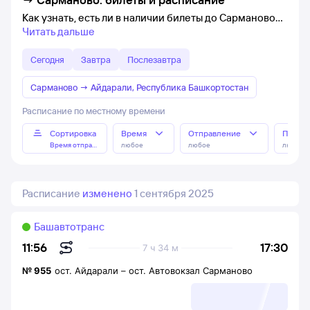
Как узнать, есть ли в наличии билеты до Сарманово
Читать дальше
Сегодня
Завтра
Послезавтра
Сарманово
→
Айдарали, Республика Башкортостан
Расписание по местному времени
Сортировка
Время
Отправление
Прибы
Время отправления
любое
любое
любое
Расписание
изменено
1 сентября 2025
Башавтотранс
17:30
11:56
7 ч 34 м
№
955
ост. Айдарали
–
ост. Автовокзал Сарманово