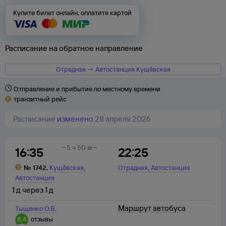
Купите билет онлайн, оплатите картой
Расписание на обратное направление
Отрадная → Автостанция Кущёвская
Отправление и прибытие по местному времени
транзитный рейс
Расписание
изменено
28 апреля 2026
5 ч 50 м
16:35
22:25
,
,
№
1742
,
Кущёвская
Отрадная
Автостанция
Автостанция
1
д
через
1
д
Маршрут автобуса
Тыщенко О.В.
8,4
отзывы