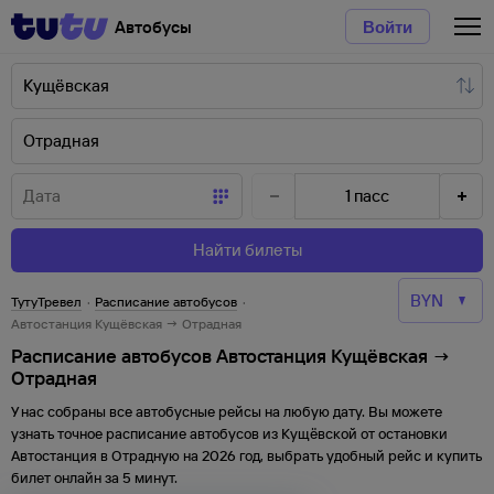
Автобусы
Войти
1
пасс
Найти билеты
ТутуТревел
·
Расписание автобусов
·
Автостанция Кущёвская → Отрадная
Расписание автобусов Автостанция Кущёвская →
Отрадная
У нас собраны все автобусные рейсы на любую дату. Вы можете
узнать точное расписание автобусов из
Кущёвской
от
остановки
Автостанция
в
Отрадную
на
2026
год, выбрать удобный рейс и купить
билет онлайн за 5 минут.