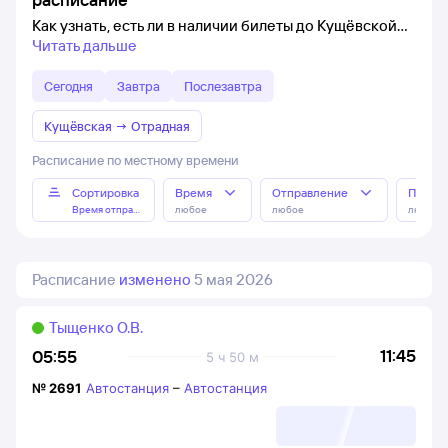
Как узнать, есть ли в наличии билеты до Кущёвской
Читать дальше
Сегодня
Завтра
Послезавтра
Кущёвская
→
Отрадная
Расписание по местному времени
Сортировка
Время
Отправление
Прибы
Время отправления
любое
любое
любое
Расписание
изменено
5 мая 2026
Тыщенко О.В.
11:45
05:55
5 ч 50 м
№
2691
Автостанция
–
Автостанция