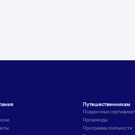
пания
Путешественникам
с
Подарочные сертифика
нсии
Промокоды
акты
Программа лояльности