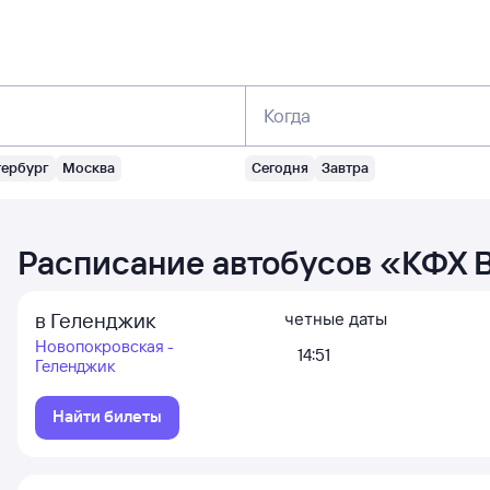
Когда
тербург
Москва
Сегодня
Завтра
Расписание автобусов
«
КФХ В
в Геленджик
четные даты
Новопокровская -
14:51
Геленджик
Найти билеты