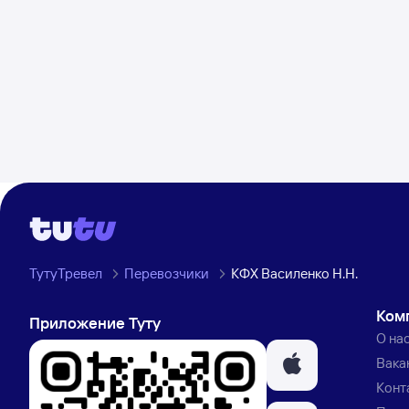
ТутуТревел
Перевозчики
КФХ Василенко Н.Н.
Ком
Приложение Туту
О на
Вака
Конт