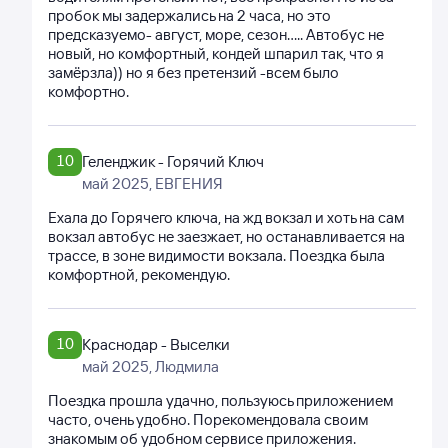
пробок мы задержались на 2 часа, но это
предсказуемо- август, море, сезон..... Автобус не
новый, но комфортный, кондей шпарил так, что я
замёрзла)) но я без претензий -всем было
комфортно.
10
Геленджик - Горячий Ключ
май 2025
, ЕВГЕНИЯ
Ехала до Горячего ключа, на жд вокзал и хоть на сам
вокзал автобус не заезжает, но останавливается на
трассе, в зоне видимости вокзала. Поездка была
комфортной, рекомендую.
10
Краснодар - Выселки
май 2025
, Людмила
Поездка прошла удачно, пользуюсь приложением
часто, очень удобно. Порекомендовала своим
знакомым об удобном сервисе приложения.