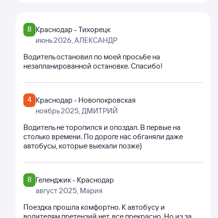
8
Краснодар - Тихорецк
июнь 2026
, АЛЕКСАНДР
Водитель остановил по моей просьбе на
незапланированной остановке. Спасибо!
4
Краснодар - Новопокровская
ноябрь 2025
, ДМИТРИЙ
Водитель не торопился и опоздал. В первые на
столько времени. По дороге нас обганяли даже
автобусы, которые выехали позже)
8
Геленджик - Краснодар
август 2025
, Мария
Поездка прошла комфортно. К автобусу и
водителям претензий нет, все прекрасно. Но из за