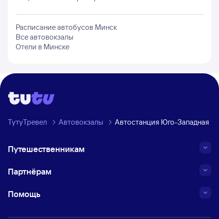
Расписание автобусов
Минск
Все автовокзалы
Отели в
Минске
ТутуТревел
Автовокзалы
Автостанция Юго-Западная М
Путешественникам
Партнёрам
Помощь