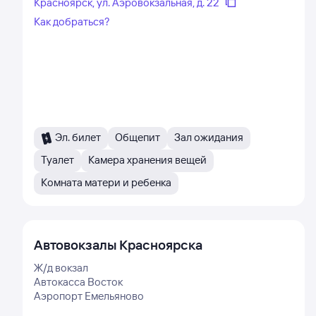
Красноярск, ул. Аэровокзальная, д. 22
Как добраться?
Эл. билет
Общепит
Зал ожидания
Туалет
Камера хранения вещей
Комната матери и ребенка
Автовокзалы
Красноярска
Ж/д вокзал
Автокасса Восток
Аэропорт Емельяново