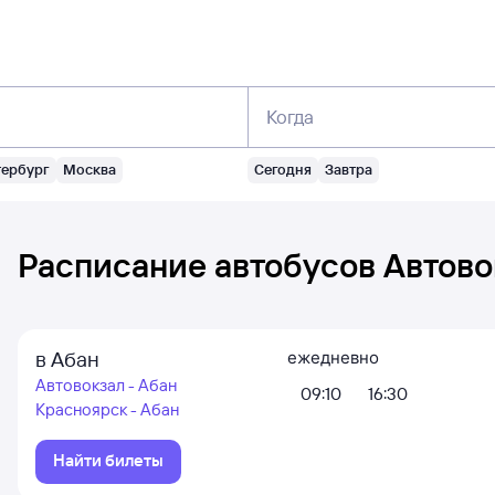
Когда
тербург
Москва
Сегодня
Завтра
Расписание автобусов
Автово
в Абан
ежедневно
Автовокзал - Абан
09:10
16:30
Красноярск - Абан
Найти билеты