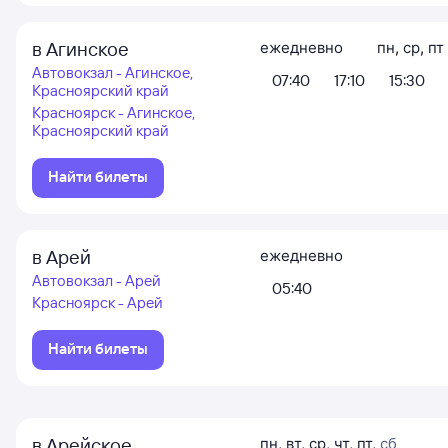
в Агинское
ежедневно
пн
,
ср
,
пт
Автовокзал - Агинское,
07:40
17:10
15:30
Красноярский край
Красноярск - Агинское,
Красноярский край
Найти билеты
в Арей
ежедневно
Автовокзал - Арей
05:40
Красноярск - Арей
Найти билеты
в Арейское
пн
,
вт
,
ср
,
чт
,
пт
,
сб