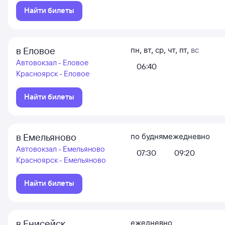
Найти билеты
в Еловое
пн
,
вт
,
ср
,
чт
,
пт
,
вс
Автовокзал - Еловое
06:40
Красноярск - Еловое
Найти билеты
в Емельяново
по будням
ежедневно
Автовокзал - Емельяново
07:30
09:20
Красноярск - Емельяново
Найти билеты
в Енисейск
ежедневно