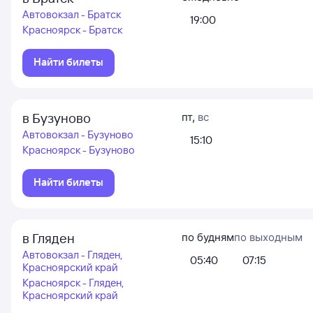
Автовокзал - Братск
19:00
Красноярск - Братск
Найти билеты
в Бузуново
пт
,
вс
Автовокзал - Бузуново
15:10
Красноярск - Бузуново
Найти билеты
в Гляден
по будням
по выходным
Автовокзал - Гляден,
05:40
07:15
Красноярский край
Красноярск - Гляден,
Красноярский край