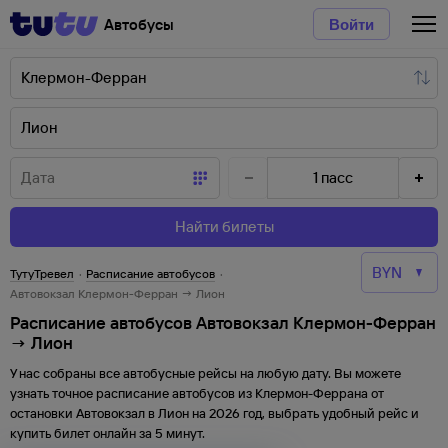
Автобусы
Войти
1
пасс
Найти билеты
ТутуТревел
·
Расписание автобусов
·
Автовокзал Клермон-Ферран → Лион
Расписание автобусов Автовокзал Клермон-Ферран
→ Лион
У нас собраны все автобусные рейсы на любую дату. Вы можете
узнать точное расписание автобусов из
Клермон-Феррана
от
остановки
Автовокзал
в
Лион
на
2026
год, выбрать удобный рейс и
купить билет онлайн за 5 минут.