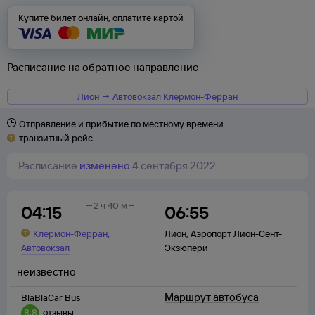
Купите билет онлайн, оплатите картой
Расписание на обратное направление
Лион → Автовокзал Клермон-Ферран
Отправление и прибытие по местному времени
транзитный рейс
Расписание
изменено
4 сентября 2022
2 ч 40 м
04:15
06:55
,
Клермон-Ферран
Лион
,
Аэропорт Лион-Сент-
Автовокзал
Экзюпери
неизвестно
Маршрут автобуса
BlaBlaCar Bus
8,8
отзывы