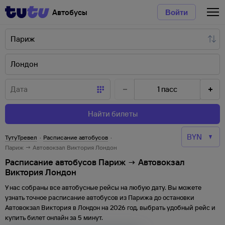
Автобусы
Войти
1
пасс
Найти билеты
ТутуТревел
·
Расписание автобусов
·
Париж → Автовокзал Виктория Лондон
Расписание автобусов Париж → Автовокзал
Виктория Лондон
У нас собраны все автобусные рейсы на любую дату. Вы можете
узнать точное расписание автобусов из
Парижа
до
остановки
Автовокзал Виктория
в
Лондон
на
2026
год, выбрать удобный рейс и
купить билет онлайн за 5 минут.