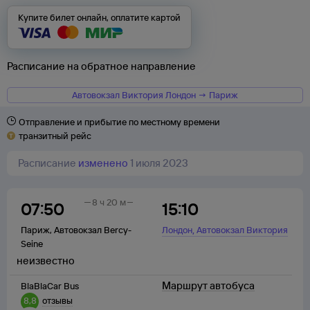
Купите билет онлайн, оплатите картой
Расписание на обратное направление
Автовокзал Виктория Лондон → Париж
Отправление и прибытие по местному времени
транзитный рейс
Расписание
изменено
1 июля 2023
8 ч 20 м
07:50
15:10
,
Париж
,
Автовокзал Bercy-
Лондон
Автовокзал Виктория
Seine
неизвестно
Маршрут автобуса
BlaBlaCar Bus
8,8
отзывы