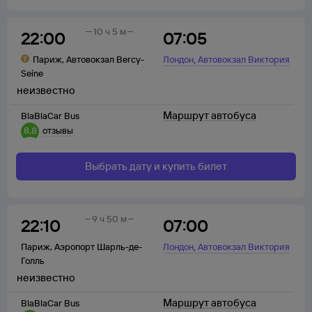
10 ч 5 м
22:00
07:05
,
Париж
,
Автовокзал Bercy-
Лондон
Автовокзал Виктория
Seine
неизвестно
Маршрут автобуса
BlaBlaCar Bus
8,8
отзывы
Выбрать дату и купить билет
9 ч 50 м
22:10
07:00
,
Париж
,
Аэропорт Шарль-де-
Лондон
Автовокзал Виктория
Голль
неизвестно
Маршрут автобуса
BlaBlaCar Bus