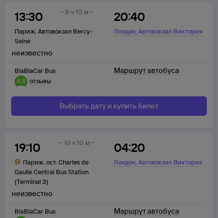
8 ч 10 м
13:30
20:40
,
Париж
,
Автовокзал Bercy-
Лондон
Автовокзал Виктория
Seine
неизвестно
Маршрут автобуса
BlaBlaCar Bus
8,8
отзывы
Выбрать дату и купить билет
10 ч 10 м
19:10
04:20
,
Париж
,
ост. Charles de
Лондон
Автовокзал Виктория
Gaulle Central Bus Station
(Terminal 3)
неизвестно
Маршрут автобуса
BlaBlaCar Bus