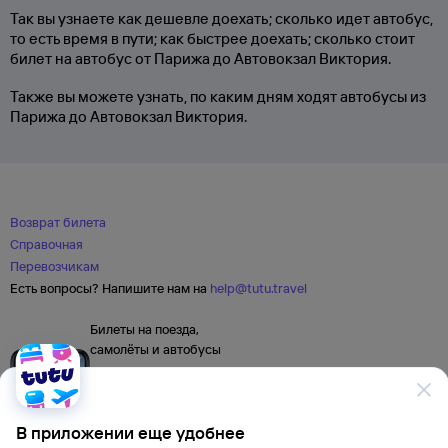
Так вы узнаете как дешевле доехать; сколько идет автобус,
то есть время в пути; как быстрее доехать; сколько стоит
билет на автобус от Парижа до Автовокзал Виктория.
Также вы можете узнать, по каким дням ходят автобусы из
Парижа до Автовокзал Виктория.
Возврат билета
Справочная
Перевозчикам
Есть вопросы? Напишите нам на
help@tutu.travel
Билеты на поезда,
самолёты и автобусы
В приложении еще удобнее