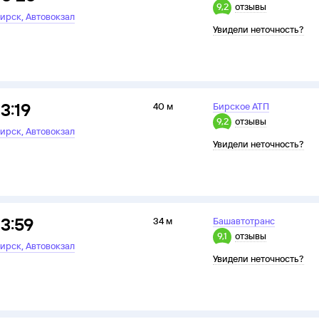
9,2
отзывы
,
ирск
Автовокзал
Увидели неточность?
13:19
40 м
Бирское АТП
9,2
отзывы
,
ирск
Автовокзал
Увидели неточность?
13:59
34 м
Башавтотранс
9,1
отзывы
,
ирск
Автовокзал
Увидели неточность?