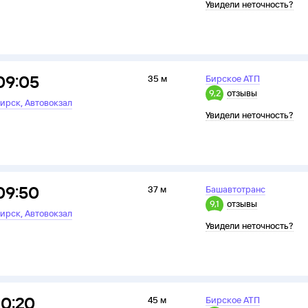
Увидели неточность?
09:05
35 м
Бирское АТП
9,2
отзывы
,
ирск
Автовокзал
Увидели неточность?
09:50
37 м
Башавтотранс
9,1
отзывы
,
ирск
Автовокзал
Увидели неточность?
10:20
45 м
Бирское АТП