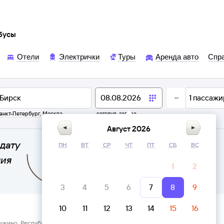
обусы
Отели
Электрички
Туры
Аренда авто
Спр
1
пассажи
анкт-Петербург
,
Москва
сегодня,
завтра
Август 2026
дату
ПН
ВТ
СР
ЧТ
ПТ
СБ
ВС
ния
1
2
3
4
5
6
7
8
9
10
11
12
13
14
15
16
шкино, Республика Башкортостан → Автовокзал Бирск