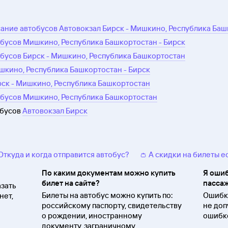
ание автобусов Автовокзал Бирск - Мишкино, Республика Ба
бусов Мишкино, Республика Башкортостан - Бирск
бусов Бирск - Мишкино, Республика Башкортостан
шкино, Республика Башкортостан - Бирск
рск - Мишкино, Республика Башкортостан
обусов Мишкино, Республика Башкортостан
обусов
Автовокзал Бирск
 Откуда и когда отправится автобус?
👛 А скидки на билеты е
По каким документам можно купить
Я ошиб
билет на сайте?
пассаж
зать
Билеты на автобус можно купить по:
Ошибки
нет,
российскому паспорту, свидетельству
не доп
о
рождении, иностранному
ошибко
документу, заграничному