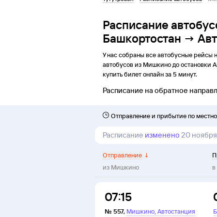
Расписание автобус
Башкортостан → Авт
У нас собраны все автобусные рейсы 
автобусов из
Мишкино
до
остановки
А
купить билет онлайн за 5 минут.
Расписание на обратное направ
Отправление и прибытие по местн
Расписание
изменено
20 ноября
Отправление
↓
П
из
Мишкино
в
07:15
,
№
557
,
Мишкино
Автостанция
Б