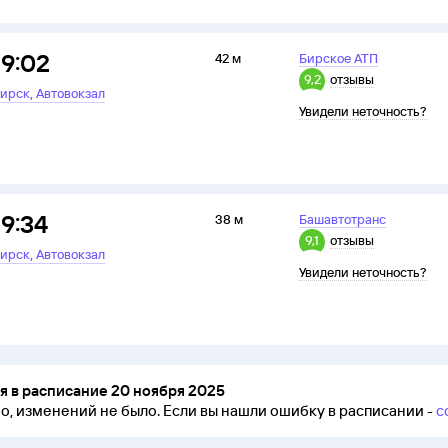
19:02
42 м
Бирское АТП
9,2
отзывы
,
ирск
Автовокзал
Увидели неточность?
19:34
38 м
Башавтотранс
9,1
отзывы
,
ирск
Автовокзал
Увидели неточность?
 в расписание 20 ноября 2025
но, изменений не было.
Если вы нашли ошибку в расписании -
с