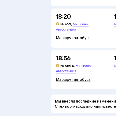
18:20
,
№
653
,
Мишкино
Б
Автостанция
Маршрут автобуса
18:56
,
№
585 К
,
Мишкино
Б
Автостанция
Маршрут автобуса
Мы внесли последние изменения
С тех пор, насколько нам извест