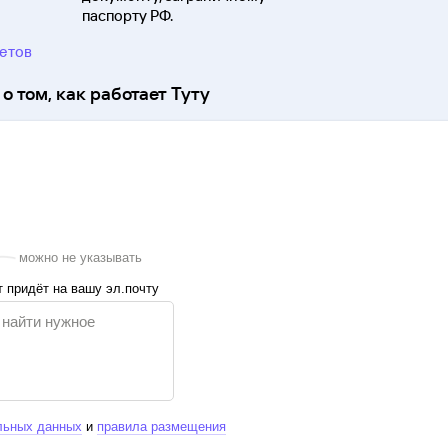
паспорту
РФ.
ветов
о том, как работает Туту
можно не указывать
 придёт на вашу эл.почту
льных данных
и
правила размещения