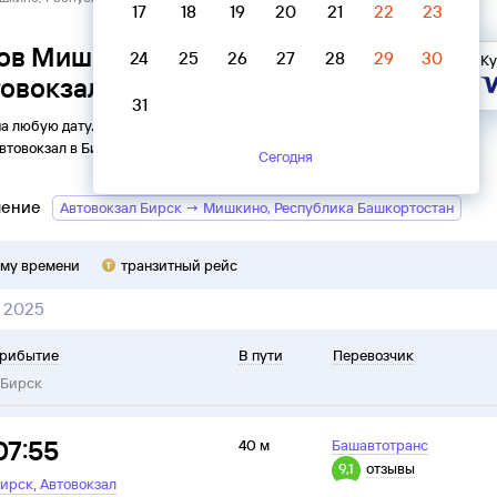
17
18
19
20
21
22
23
ов Мишкино, Республика
24
25
26
27
28
29
30
Ку
овокзал Бирск
31
на любую дату. Вы можете узнать точное расписание
втовокзал
в
Бирск
на
2026
год, выбрать удобный рейс и
Сегодня
ление
Автовокзал Бирск → Мишкино, Республика Башкортостан
ому времени
транзитный рейс
 2025
рибытие
В пути
Перевозчик
Бирск
07:55
40 м
Башавтотранс
9,1
отзывы
,
ирск
Автовокзал