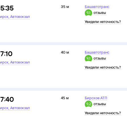
15:35
35 м
Башавтотранс
9,1
отзывы
,
ирск
Автовокзал
Увидели неточность?
17:10
40 м
Башавтотранс
9,1
отзывы
,
ирск
Автовокзал
Увидели неточность?
17:40
45 м
Бирское АТП
9,2
отзывы
,
ирск
Автовокзал
Увидели неточность?