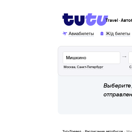
Travel · Авт
Авиабилеты
Ж/д билеты
Москва
,
Санкт-Петербург
С
Выберите 
отправле
ТутуТревел
·
Расписание автобусов
·
Ми