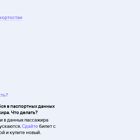
шкортостан
сть?
ся в паспортных данных
ира. Что делать?
 в данных пассажира
ускаются.
Сдайте
билет с
й и купите новый.