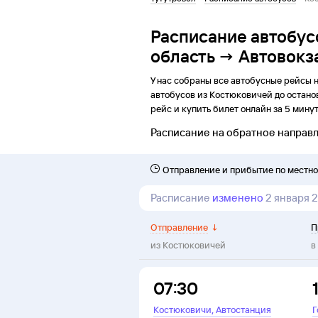
Расписание автобус
область → Автовокз
У нас собраны все автобусные рейсы 
автобусов из
Костюковичей
до
остано
рейс и купить билет онлайн за 5 минут
Расписание на обратное направ
Отправление и прибытие по местн
Расписание
изменено
2 января 
Отправление
↓
П
из
Костюковичей
в
07:30
,
Костюковичи
Автостанция
Г