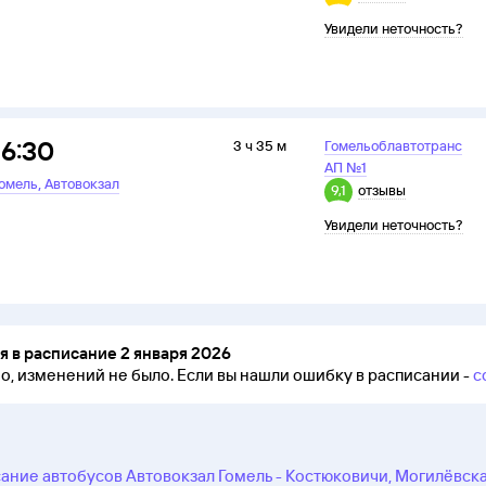
Увидели неточность?
16:30
3 ч 35 м
Гомельоблавтотранс
АП №1
,
омель
Автовокзал
9,1
отзывы
Увидели неточность?
 в расписание 2 января 2026
но, изменений не было.
Если вы нашли ошибку в расписании -
с
ание автобусов Автовокзал Гомель - Костюковичи, Могилёвск