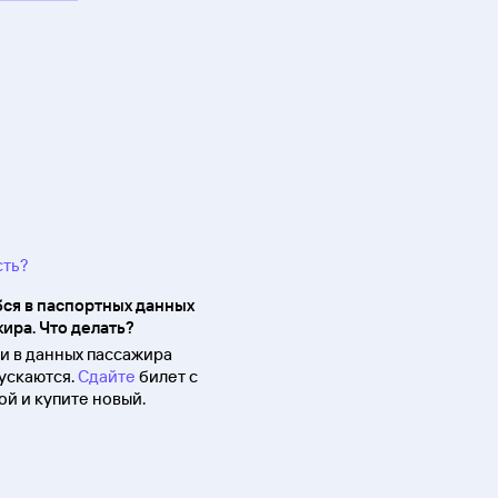
сть?
ся в паспортных данных
ира. Что делать?
 в данных пассажира
ускаются.
Сдайте
билет с
й и купите новый.