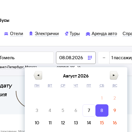
обусы
Отели
Электрички
Туры
Аренда авто
Спр
1
пассажи
анкт-Петербург
,
Москва
сегодня,
завтра
Август 2026
дату
ПН
ВТ
СР
ЧТ
ПТ
СБ
ВС
ния
1
2
3
4
5
6
7
8
9
10
11
12
13
14
15
16
стюковичи, Могилёвская область → Автовокзал Гомель