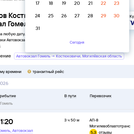
17
18
19
20
21
22
23
ов Костюковичи, Могилёвская
24
25
26
27
28
29
30
Ку
ал Гомель
31
на любую дату. Вы можете узнать точное расписание
вки
Автовокзал
в
Гомель
на
2026
год, выбрать удобный
Сегодня
.
ление
Автовокзал Гомель → Костюковичи, Могилёвская область
ому времени
транзитный рейс
2026
рибытие
В пути
Перевозчик
Гомель
11:20
3 ч 50 м
АП-8
Могилевоблавтотранс
,
омель
Автовокзал
5,3
отзывы