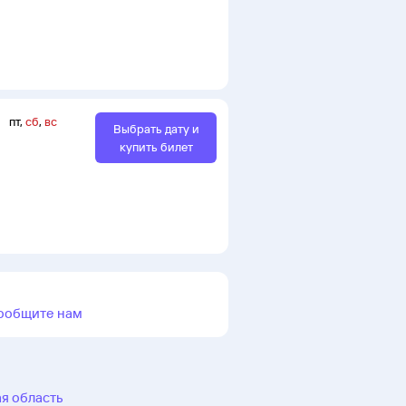
пт
,
сб
,
вс
Выбрать дату и
купить билет
ообщите нам
ая область