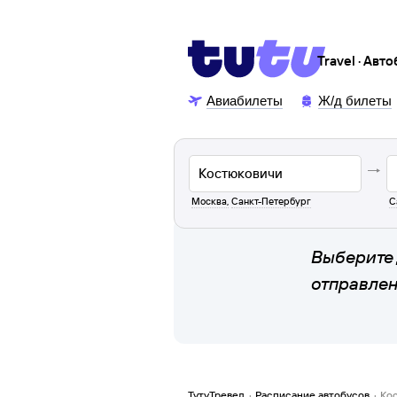
Travel · Авт
Авиабилеты
Ж/д билеты
Москва
,
Санкт-Петербург
С
Выберите 
отправле
ТутуТревел
·
Расписание автобусов
·
Ко