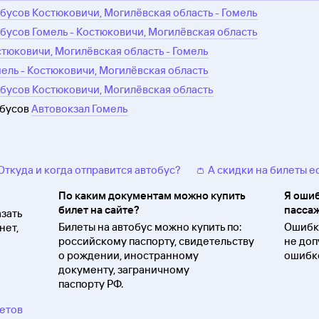
бусов Костюковичи, Могилёвская область - Гомель
бусов Гомель - Костюковичи, Могилёвская область
стюковичи, Могилёвская область - Гомель
мель - Костюковичи, Могилёвская область
бусов Костюковичи, Могилёвская область
обусов
Автовокзал Гомель
 Откуда и когда отправится автобус?
👛 А скидки на билеты е
По каким документам можно купить
Я ошиб
билет на сайте?
пассаж
зать
Билеты на автобус можно купить по:
Ошибки
нет,
российскому паспорту, свидетельству
не доп
о
рождении, иностранному
ошибко
документу, заграничному
паспорту
РФ.
ветов