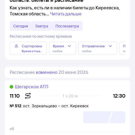
Как узнать, есть ли в наличии билеты до Киреевска,
Томская область
Читать дальше
Сегодня
Завтра
Послезавтра
Расписание по местному времени
Сортировка
Время
Отправление
Прибы
Время отправления
любое
любое
любое
Расписание
изменено
20 июня 2026
Шегарское АТП
12:30
11:10
1 ч 20 м
№
512
ост. Зоркальцево
–
ост. Киреевск
сб