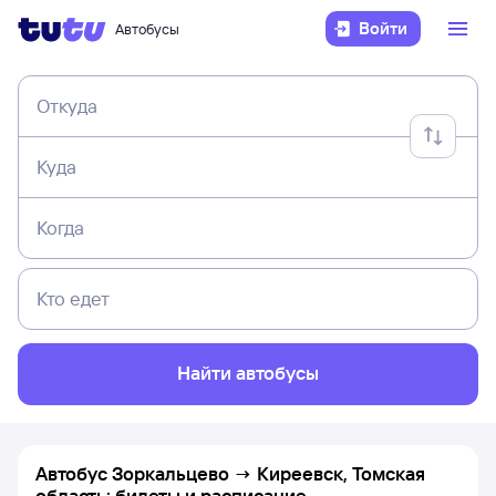
Войти
Автобусы
Откуда
Куда
Когда
Кто едет
Найти автобусы
Автобус Зоркальцево → Киреевск, Томская
область: билеты и расписание