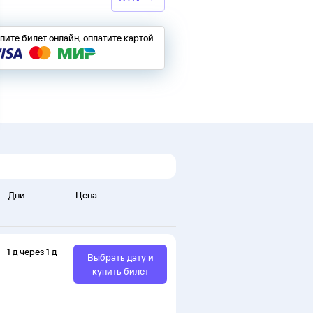
пите билет онлайн, оплатите картой
Дни
Цена
1
д
через
1
д
Выбрать дату и
купить билет