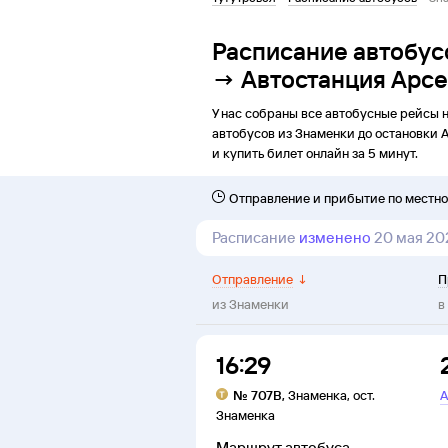
Расписание автобус
→ Автостанция Арс
У нас собраны все автобусные рейсы 
автобусов из
Знаменки
до
остановки
и купить билет онлайн за 5 минут.
Отправление и прибытие по местн
Расписание
изменено
20 мая 20
Отправление
↓
П
из
Знаменки
в
16:29
№
707В
,
Знаменка
,
ост.
А
Знаменка
Маршрут автобуса