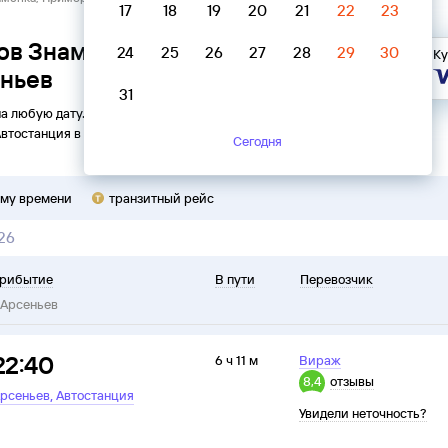
17
18
19
20
21
22
23
ов Знаменка, Приморский край
24
25
26
27
28
29
30
Ку
еньев
31
на любую дату. Вы можете узнать точное расписание
Автостанция
в
Арсеньев
на
2026
год, выбрать удобный рейс
Сегодня
ому времени
транзитный рейс
26
рибытие
В пути
Перевозчик
Арсеньев
22:40
6 ч 11 м
Вираж
8,4
отзывы
,
рсеньев
Автостанция
Увидели неточность?