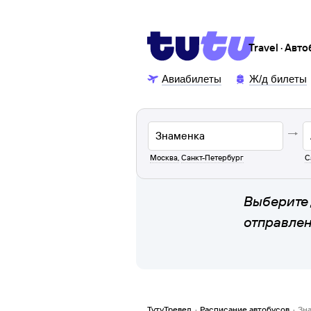
Travel · Авт
Авиабилеты
Ж/д билеты
Москва
,
Санкт-Петербург
С
Выберите 
отправле
ТутуТревел
·
Расписание автобусов
·
Зн