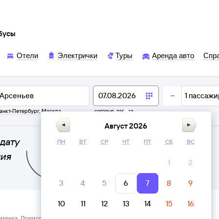
обусы
Отели
Электрички
Туры
Аренда авто
Спр
1
пассажи
анкт-Петербург
,
Москва
сегодня,
завтра
Август 2026
дату
ПН
ВТ
СР
ЧТ
ПТ
СБ
ВС
ния
1
2
3
4
5
6
7
8
9
10
11
12
13
14
15
16
аменка, Приморский край → Автостанция Арсеньев