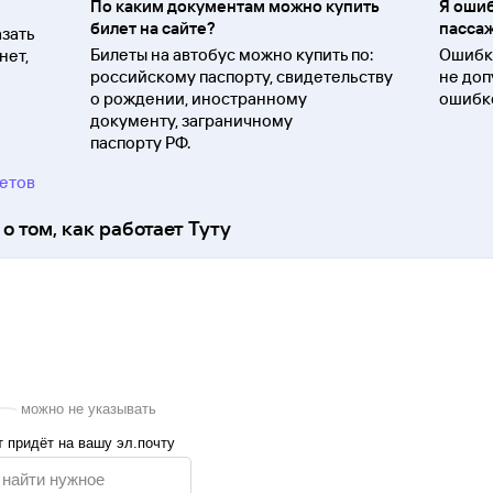
По каким документам можно купить
Я ошиб
билет на сайте?
пассаж
зать
Билеты на автобус можно купить по:
Ошибки
нет,
российскому паспорту, свидетельству
не доп
о
рождении, иностранному
ошибко
документу, заграничному
паспорту
РФ.
ветов
о том, как работает Туту
можно не указывать
 придёт на вашу эл.почту