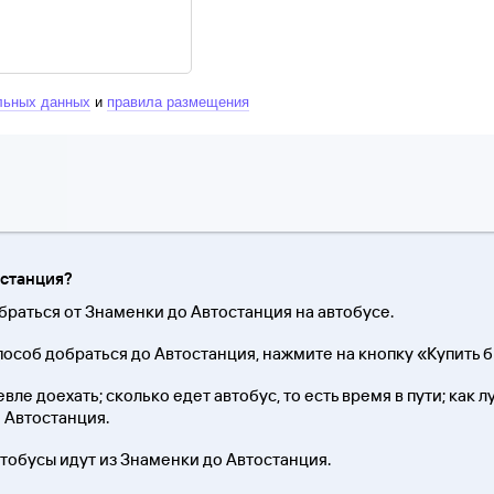
льных данных
и
правила размещения
останция?
браться от Знаменки до Автостанция на автобусе.
особ добраться до Автостанция, нажмите на кнопку «Купить б
вле доехать; сколько едет автобус, то есть время в пути; как 
о Автостанция.
втобусы идут из Знаменки до Автостанция.