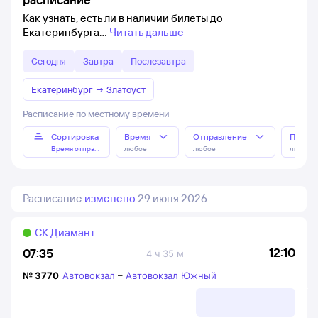
Как узнать, есть ли в наличии билеты до
Екатеринбурга
Читать дальше
Сегодня
Завтра
Послезавтра
Екатеринбург
→
Златоуст
Расписание по местному времени
Сортировка
Время
Отправление
Прибы
Время отправления
любое
любое
любое
Расписание
изменено
29 июня 2026
СК Диамант
12:10
07:35
4 ч 35 м
№
3770
Автовокзал
–
Автовокзал Южный