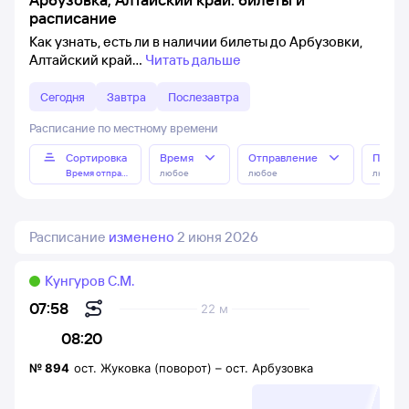
расписание
Как узнать, есть ли в наличии билеты до Арбузовки,
Алтайский край
Читать дальше
Сегодня
Завтра
Послезавтра
Расписание по местному времени
Сортировка
Время
Отправление
Прибы
Время отправления
любое
любое
любое
Расписание
изменено
2 июня 2026
Кунгуров С.М.
07:58
22 м
08:20
№
894
ост. Жуковка (поворот)
–
ост. Арбузовка