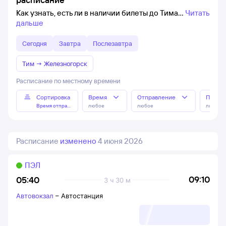
Как узнать, есть ли в наличии билеты до Тима
Читать
дальше
Сегодня
Завтра
Послезавтра
Тим
→
Железногорск
Расписание по местному времени
Сортировка
Время
Отправление
Прибы
Время отправления
любое
любое
любое
Расписание
изменено
4 июня 2026
ПЭЛ
09:10
05:40
3 ч 30 м
Автовокзал
–
Автостанция