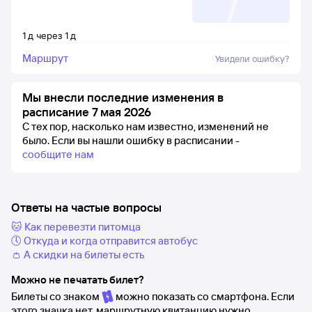
1
д
через
1
д
Маршрут
Увидели ошибку?
Мы внесли последние изменения в
расписание 7 мая 2026
С тех пор, насколько нам известно, изменений не
было.
Если вы нашли ошибку в расписании -
сообщите нам
Ответы на частые вопросы
🐱 Как перевезти питомца
🕔 Откуда и когда отправится автобус
👛 А скидки на билеты есть
Можно не печатать билет?
Билеты со знаком
можно показать со смартфона. Если
этого значка нет, маршрутную квитанцию нужно