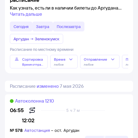
Как узнать, есть ли в наличии билеты до Аргудана
Читать дальше
Сегодня
Завтра
Послезавтра
Аргудан
→
Зеленокумск
Расписание по местному времени
Сортировка
Время
Отправление
Прибы
Время отправления
любое
любое
любое
Расписание
изменено
7 мая 2026
Автоколонна 1210
06:55
5 ч 7 м
12:02
№
578
Автостанция
–
ост. Аргудан