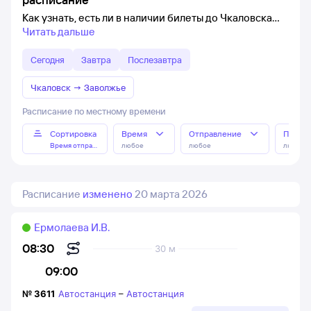
Как узнать, есть ли в наличии билеты до Чкаловска
Читать дальше
Сегодня
Завтра
Послезавтра
Чкаловск
→
Заволжье
Расписание по местному времени
Сортировка
Время
Отправление
Прибы
Время отправления
любое
любое
любое
Расписание
изменено
20 марта 2026
Ермолаева И.В.
08:30
30 м
09:00
№
3611
Автостанция
–
Автостанция