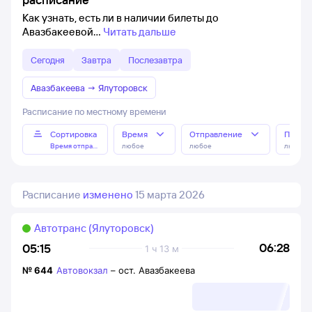
Как узнать, есть ли в наличии билеты до
Авазбакеевой
Читать дальше
Сегодня
Завтра
Послезавтра
Авазбакеева
→
Ялуторовск
Расписание по местному времени
Сортировка
Время
Отправление
Прибы
Время отправления
любое
любое
любое
Расписание
изменено
15 марта 2026
Автотранс (Ялуторовск)
06:28
05:15
1 ч 13 м
№
644
Автовокзал
–
ост. Авазбакеева