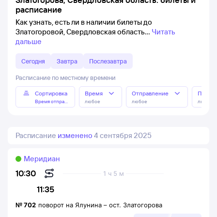
расписание
Как узнать, есть ли в наличии билеты до
Златогоровой, Свердловская область
Читать
дальше
Сегодня
Завтра
Послезавтра
Расписание по местному времени
Сортировка
Время
Отправление
Прибы
Время отправления
любое
любое
любое
Расписание
изменено
4 сентября 2025
Меридиан
10:30
1 ч 5 м
11:35
№
702
поворот на Ялунина
–
ост. Златогорова