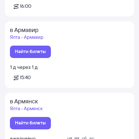
16:00
в Армавир
Ялта - Армавир
Найти билеты
1
д
через
1
д
15:40
в Армянск
Ялта - Армянск
Найти билеты
ежедневно
чт
,
пт
,
сб
,
вс