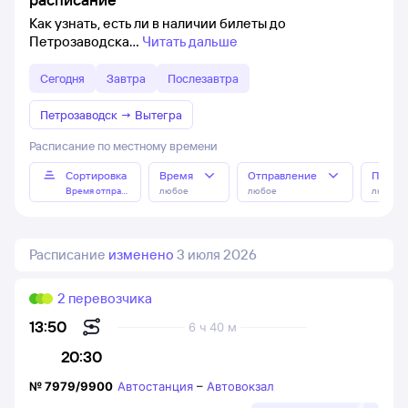
Как узнать, есть ли в наличии билеты до
Петрозаводска
Читать дальше
Сегодня
Завтра
Послезавтра
Петрозаводск
→
Вытегра
Расписание по местному времени
Сортировка
Время
Отправление
Прибы
Время отправления
любое
любое
любое
Расписание
изменено
3 июля 2026
2 перевозчика
13:50
6 ч 40 м
20:30
№
7979/9900
Автостанция
–
Автовокзал