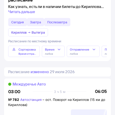
Как узнать, есть ли в наличии билеты до Кириллова
Читать дальше
Сегодня
Завтра
Послезавтра
Кириллов
→
Вытегра
Расписание по местному времени
Сортировка
Время
Отправление
Прибы
Время отправления
любое
любое
любое
Расписание
изменено
29 июля 2026
Междуречье Авто
06:05
03:00
3 ч 5 м
№
782
Автостанция
–
ост. Поворот на Кириллов (15 км до
Кириллова)