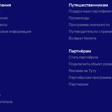
пания
Путешественникам
с
Подарочные сертифика
нсии
Промокоды
акты
Программа лояльности
овая информация
Путеводитель по страна
Возврат билета
Партнёрам
Стать партнёром
Подключить объект раз
Реклама на Туту
Партнёрская программа
Партнерам
»
ательна