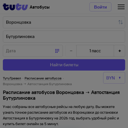
Автобусы
Войти
1
пасс
Найти билеты
ТутуТревел
·
Расписание автобусов
·
Воронцовка → Автостанция Бутурлиновка
Расписание автобусов Воронцовка → Автостанция
Бутурлиновка
У нас собраны все автобусные рейсы на любую дату. Вы можете
узнать точное расписание автобусов из
Воронцовки
до
остановки
Автостанция
в
Бутурлиновку
на
2026
год, выбрать удобный рейс и
купить билет онлайн за 5 минут.