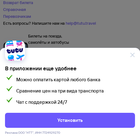
Возврат билета
Справочная
Перевозчикам
Есть вопросы? Напишите нам на
help@tutu.travel
Билеты на поезда,
самолёты и автобусы
В приложении еще удобнее
Можно оплатить картой любого банка
Сравнение цен на три вида транспорта
Чат с поддержкой 24/7
Мы используем cookies для более удобной работы
с сайтом.
Подробнее
Установить
Соглашаюсь
Политика ООО «НТТ» в отношении обработки персональных данных
Правовая информация
Реклама ООО "НТТ", ИНН 7724929270