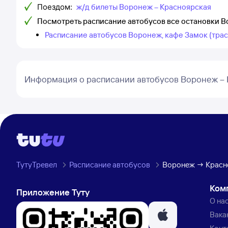
Поездом:
ж/д билеты Воронеж – Красноярская
Посмотреть расписание автобусов все остановки 
Расписание автобусов Воронеж, кафе Замок (трас
Информация о расписании автобусов Воронеж – 
ТутуТревел
Расписание автобусов
Воронеж → Красн
Ком
Приложение Туту
О на
Вака