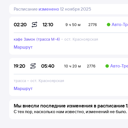
Расписание
изменено
12 ноября 2025
12:10
02:20
Авто-Т
9 ч 50 м
2776
кафе Замок (трасса М-4)
–
ост. Красноярская
Маршрут
05:40
19:20
Авто-Тр
10 ч 20 м
2776
трасса
–
ост. Красноярская
Маршрут
Мы внесли последние изменения в расписание 1
С тех пор, насколько нам известно, изменений не было.