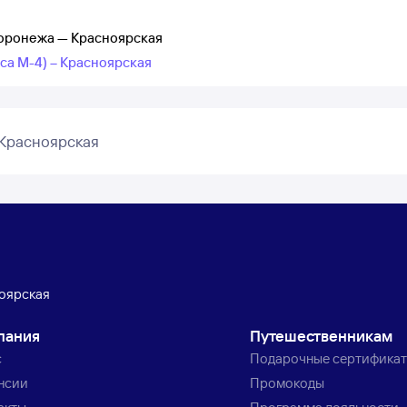
Воронежа — Красноярская
са М-4) – Красноярская
Красноярская
оярская
пания
Путешественникам
с
Подарочные сертифика
нсии
Промокоды