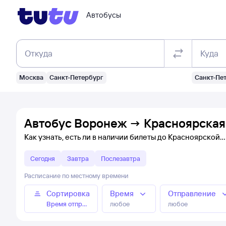
Автобусы
Откуда
Куда
Москва
Санкт-Петербург
Санкт-Пе
Автобус Воронеж → Красноярская:
Как узнать, есть ли в наличии билеты до Красноярской
Сегодня
Завтра
Послезавтра
Расписание по местному времени
Сортировка
Время
Отправление
Время отправления
любое
любое