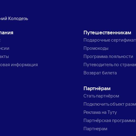
чий Колодезь
пания
Путешественникам
с
Подарочные сертифика
нсии
Промокоды
акты
Программа лояльности
овая информация
Путеводитель по страна
Возврат билета
Партнёрам
Стать партнёром
Подключить объект раз
Реклама на Туту
Партнёрская программа
Партнерам