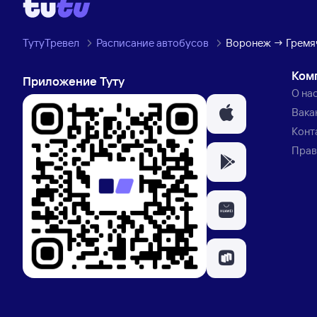
ТутуТревел
Расписание автобусов
Воронеж → Гремя
Ком
Приложение Туту
О на
Вака
Конт
Прав