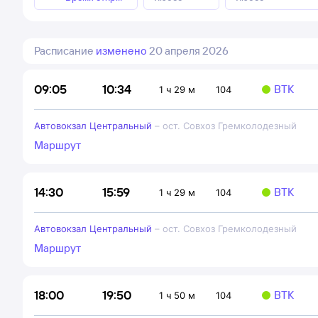
Расписание
изменено
20 апреля 2026
10:34
09:05
ВТК
1 ч 29 м
104
Автовокзал Центральный
–
ост. Совхоз Гремколодезный
Маршрут
15:59
14:30
ВТК
1 ч 29 м
104
Автовокзал Центральный
–
ост. Совхоз Гремколодезный
Маршрут
19:50
18:00
ВТК
1 ч 50 м
104