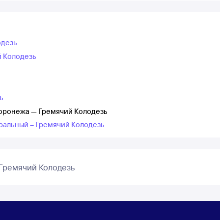
одезь
й Колодезь
ь
Воронежа — Гремячий Колодезь
ральный – Гремячий Колодезь
Гремячий Колодезь