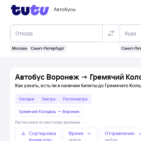
Автобусы
Откуда
Куда
Москва
Санкт-Петербург
Санкт-Пе
Автобус Воронеж → Гремячий Коло
Как узнать, есть ли в наличии билеты до Гремячего Кол
Сегодня
Завтра
Послезавтра
Гремячий Колодезь
→
Воронеж
Расписание по местному времени
Сортировка
Время
Отправление
Время отправления
любое
любое