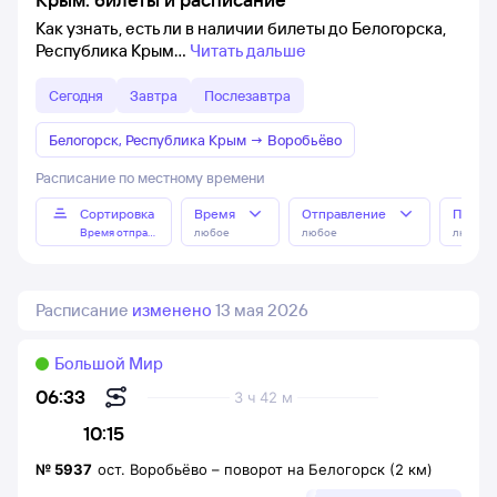
Как узнать, есть ли в наличии билеты до Белогорска,
Республика Крым
Читать дальше
Сегодня
Завтра
Послезавтра
Белогорск, Республика Крым
→
Воробьёво
Расписание по местному времени
Сортировка
Время
Отправление
Прибы
Время отправления
любое
любое
любое
Расписание
изменено
13 мая 2026
Большой Мир
06:33
3 ч 42 м
10:15
№
5937
ост. Воробьёво
–
поворот на Белогорск (2 км)