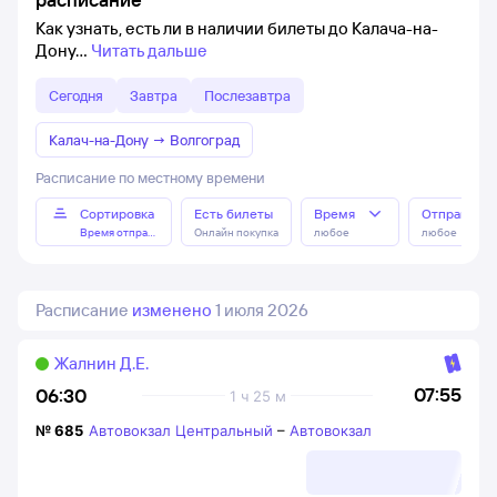
Как узнать, есть ли в наличии билеты до Калача-на-
Дону
Читать дальше
Сегодня
Завтра
Послезавтра
Калач-на-Дону
→
Волгоград
Расписание по местному времени
Сортировка
Есть билеты
Время
Отправлен
Время отправления
Онлайн покупка
любое
любое
Расписание
изменено
1 июля 2026
Жалнин Д.Е.
07:55
06:30
1 ч 25 м
№
685
Автовокзал Центральный
–
Автовокзал