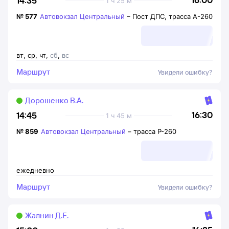
14:35
1 ч 25 м
№
577
Автовокзал Центральный
–
Пост ДПС, трасса А-260
вт
,
ср
,
чт
,
сб
,
вс
Маршрут
Увидели ошибку?
Дорошенко В.А.
16:30
14:45
1 ч 45 м
№
859
Автовокзал Центральный
–
трасса Р-260
ежедневно
Маршрут
Увидели ошибку?
Жалнин Д.Е.