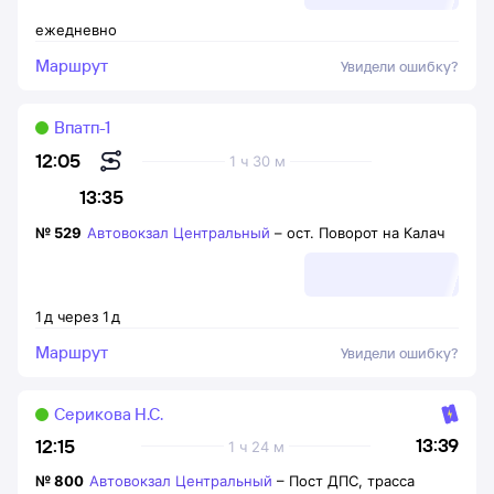
ежедневно
Маршрут
Увидели ошибку?
Впатп-1
12:05
1 ч 30 м
13:35
№
529
Автовокзал Центральный
–
ост. Поворот на Калач
1
д
через
1
д
Маршрут
Увидели ошибку?
Серикова Н.С.
13:39
12:15
1 ч 24 м
№
800
Автовокзал Центральный
–
Пост ДПС, трасса