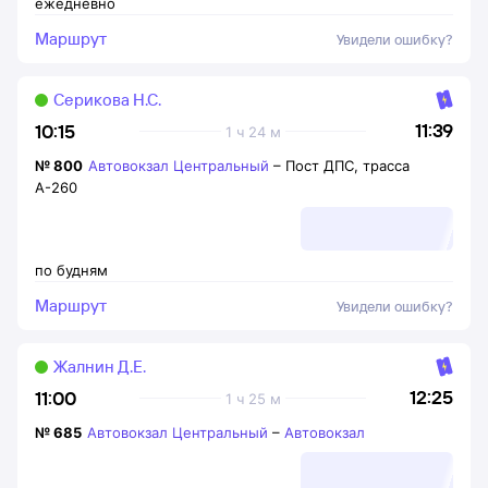
ежедневно
Маршрут
Увидели ошибку?
Серикова Н.С.
11:39
10:15
1 ч 24 м
№
800
Автовокзал Центральный
–
Пост ДПС, трасса
А-260
по будням
Маршрут
Увидели ошибку?
Жалнин Д.Е.
12:25
11:00
1 ч 25 м
№
685
Автовокзал Центральный
–
Автовокзал