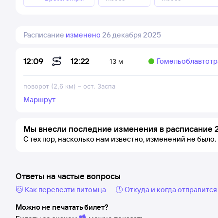
Расписание
изменено
26 декабря 2025
12:22
12:09
Гомельоблавтотр
13 м
поворот (2,6 км)
–
ост. Заспа
Маршрут
Мы внесли последние изменения в расписание 2
С тех пор, насколько нам известно, изменений не было.
Ответы на частые вопросы
🐱 Как перевезти питомца
🕔 Откуда и когда отправится
Можно не печатать билет?