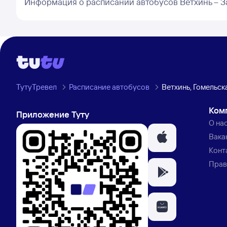
Информация о расписании автобусов Ветхинь – З
ТутуТревел
Расписание автобусов
Ветхинь, Гомельск
Ком
Приложение Туту
О на
Вака
Конт
Прав