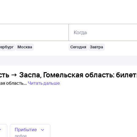
Когда
тербург
Москва
Сегодня
Завтра
сть → Заспа, Гомельская область: биле
кая область
Читать дальше
Прибытие
любое