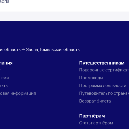
аспа
ая область → Заспа, Гомельская область
пания
Путешественникам
с
Подарочные сертифика
нсии
Промокоды
акты
Программа лояльности
овая информация
Путеводитель по страна
Возврат билета
Партнёрам
Стать партнёром