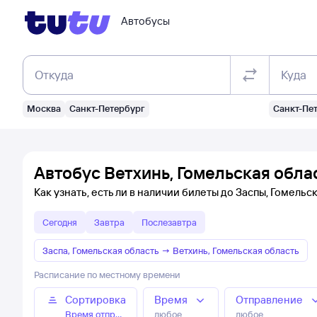
Автобусы
Откуда
Куда
Москва
Санкт-Петербург
Санкт-Пе
Автобус Ветхинь, Гомельская обла
Как узнать, есть ли в наличии билеты до Заспы, Гомельс
Сегодня
Завтра
Послезавтра
Заспа, Гомельская область
→
Ветхинь, Гомельская область
Расписание по местному времени
Сортировка
Время
Отправление
Время отправления
любое
любое