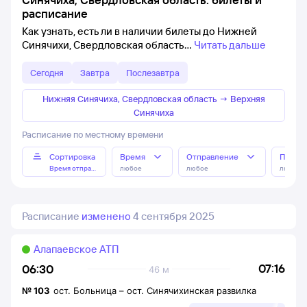
расписание
Как узнать, есть ли в наличии билеты до Нижней
Синячихи, Свердловская область
Читать дальше
Сегодня
Завтра
Послезавтра
Нижняя Синячиха, Свердловская область
→
Верхняя
Синячиха
Расписание по местному времени
Сортировка
Время
Отправление
Прибы
Время отправления
любое
любое
любое
Расписание
изменено
4 сентября 2025
Алапаевское АТП
07:16
06:30
46 м
№
103
ост. Больница
–
ост. Синячихинская развилка