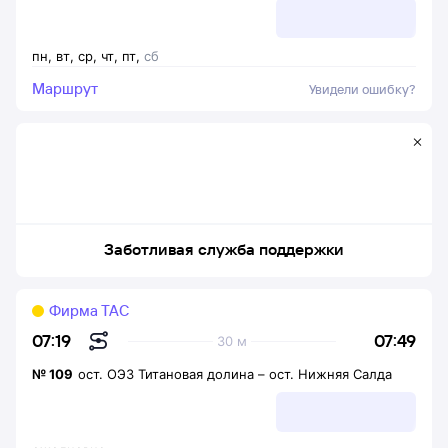
пн
,
вт
,
ср
,
чт
,
пт
,
сб
Маршрут
Увидели ошибку?
Заботливая служба поддержки
Фирма ТАС
07:49
07:19
30 м
№
109
ост. ОЭЗ Титановая долина
–
ост. Нижняя Салда