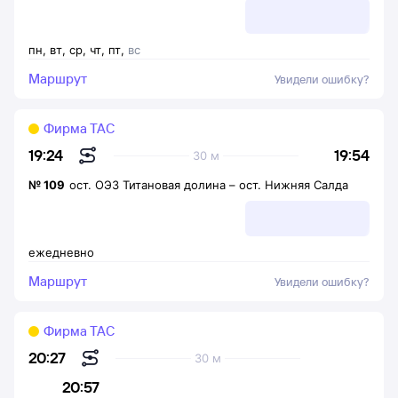
пн
,
вт
,
ср
,
чт
,
пт
,
вс
Маршрут
Увидели ошибку?
Фирма ТАС
19:54
19:24
30 м
№
109
ост. ОЭЗ Титановая долина
–
ост. Нижняя Салда
ежедневно
Маршрут
Увидели ошибку?
Фирма ТАС
20:27
30 м
20:57