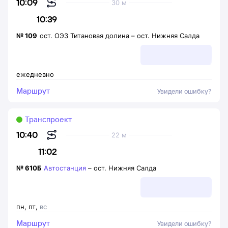
10:09
30 м
10:39
№
109
ост. ОЭЗ Титановая долина
–
ост. Нижняя Салда
ежедневно
Маршрут
Увидели ошибку?
Транспроект
10:40
22 м
11:02
№
610Б
Автостанция
–
ост. Нижняя Салда
пн
,
пт
,
вс
Маршрут
Увидели ошибку?