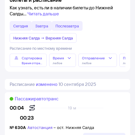
Как узнать, есть ли в наличии билеты до Нижней
Салды
Читать дальше
Сегодня
Завтра
Послезавтра
Нижняя Салда
→
Верхняя Салда
Расписание по местному времени
Сортировка
Время
Отправление
Прибы
Время отправления
любое
любое
любое
Расписание
изменено
10 сентября 2025
Пассажиравтотранс
00:04
19 м
00:23
№
630А
Автостанция
–
ост. Нижняя Салда