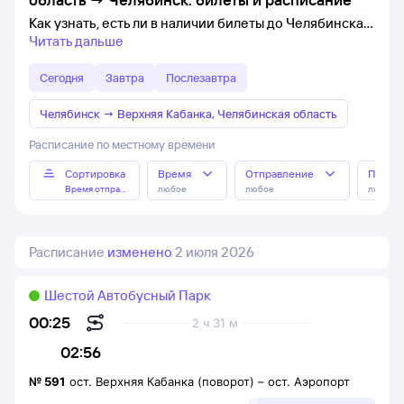
Как узнать, есть ли в наличии билеты до Челябинска
Читать дальше
Сегодня
Завтра
Послезавтра
Челябинск
→
Верхняя Кабанка, Челябинская область
Расписание по местному времени
Сортировка
Время
Отправление
Прибы
Время отправления
любое
любое
любое
Расписание
изменено
2 июля 2026
Шестой Автобусный Парк
00:25
2 ч 31 м
02:56
№
591
ост. Верхняя Кабанка (поворот)
–
ост. Аэропорт