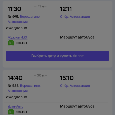
41 м
11:30
12:11
,
,
№
695
,
Верещагино
Очёр
Автостанция
Автостанция
ежедневно
Маршрут автобуса
Жужгов И.Ю.
8,3
отзывы
Выбрать дату и купить билет
30 м
14:40
15:10
,
,
№
528
,
Верещагино
Очёр
Автостанция
Автостанция
ежедневно
Маршрут автобуса
Урал-Авто
8,8
отзывы