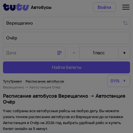
Автобусы
Войти
1
пасс
Найти билеты
ТутуТревел
·
Расписание автобусов
·
Верещагино → Автостанция Очёр
Расписание автобусов Верещагино → Автостанция
Очёр
У нас собраны все автобусные рейсы на любую дату. Вы можете
узнать точное расписание автобусов из
Верещагино
до
остановки
Автостанция
в
Очёр
на
2026
год, выбрать удобный рейс и купить
билет онлайн за 5 минут.