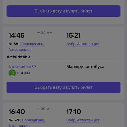
Выбрать дату и купить билет
36 м
14:45
15:21
,
,
№
681
,
Верещагино
Очёр
Автостанция
Автостанция
ежедневно
Маршрут автобуса
Автокомфорт59
10
отзывы
Выбрать дату и купить билет
30 м
16:40
17:10
,
,
№
528
,
Верещагино
Очёр
Автостанция
Автостанция