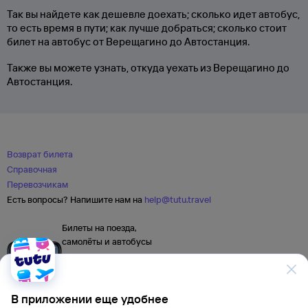
Так вы найдете как дешевле доехать; сколько идет автобус,
то есть время в пути; как лучше добраться; сколько стоит
билет на автобус от Верещагино до Автостанция.
Также вы можете узнать, откуда уехать из Верещагино до
Автостанция.
Возврат билета
Справочная
Перевозчикам
Есть вопросы? Напишите нам на
help@tutu.travel
Билеты на поезда,
самолёты и автобусы
В приложении еще удобнее