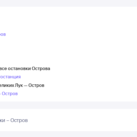
ров
все остановки Острова
тостанция
еликих Лук — Остров
– Остров
ки – Остров