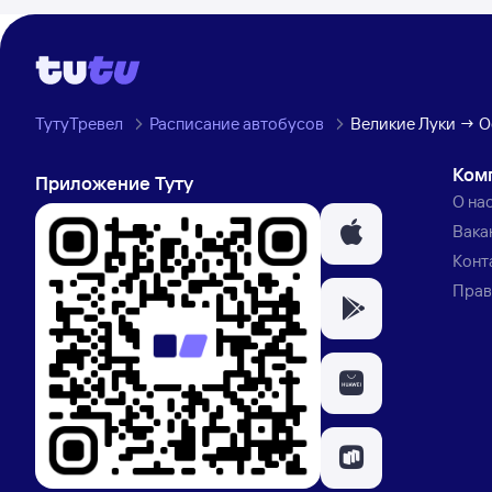
ТутуТревел
Расписание автобусов
Великие Луки → О
Ком
Приложение Туту
О на
Вака
Конт
Прав