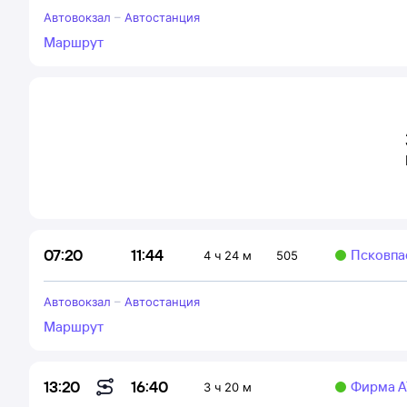
Автовокзал
–
Автостанция
Маршрут
11:44
07:20
Псковпа
4 ч 24 м
505
Автовокзал
–
Автостанция
Маршрут
16:40
13:20
Фирма А
3 ч 20 м