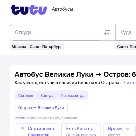
Автобусы
Откуда
Куда
Москва
Санкт-Петербург
Санкт-Пе
Автобус Великие Луки → Остров: 
Как узнать, есть ли в наличии билеты до Острова
Читат
Сегодня
Завтра
Послезавтра
Остров
→
Великие Луки
Расписание по местному времени
Сортировка
Есть билеты
Время
Время отправления
Онлайн покупка
любое