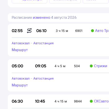
Расписание
изменено
4 августа 2026
06:10
02:55
Авто Тр
3 ч 15 м
6901
Автовокзал
–
Автостанция
Маршрут
09:05
05:00
Стрижи
4 ч 5 м
504
Автовокзал
–
Автостанция
Маршрут
10:45
06:30
СКСавто
4 ч 15 м
9844