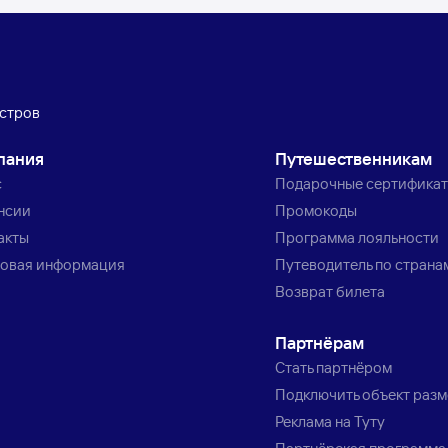
стров
пания
Путешественникам
с
Подарочные сертифика
нсии
Промокоды
акты
Программа лояльности
овая информация
Путеводитель по страна
Возврат билета
Партнёрам
Стать партнёром
Подключить объект раз
Реклама на Туту